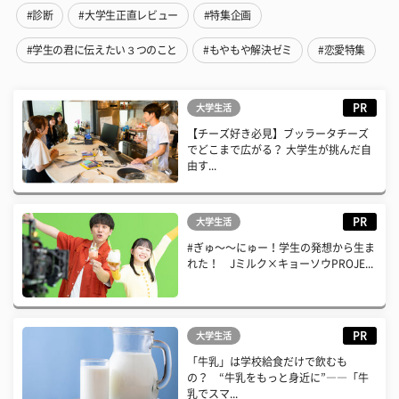
#診断
#大学生正直レビュー
#特集企画
#学生の君に伝えたい３つのこと
#もやもや解決ゼミ
#恋愛特集
PR
大学生活
【チーズ好き必見】ブッラータチーズ
でどこまで広がる？ 大学生が挑んだ自
由す...
PR
大学生活
#ぎゅ〜〜にゅー！学生の発想から生ま
れた！ Jミルク×キョーソウPROJE...
PR
大学生活
「牛乳」は学校給食だけで飲むも
の？ “牛乳をもっと身近に”――「牛
乳でスマ...