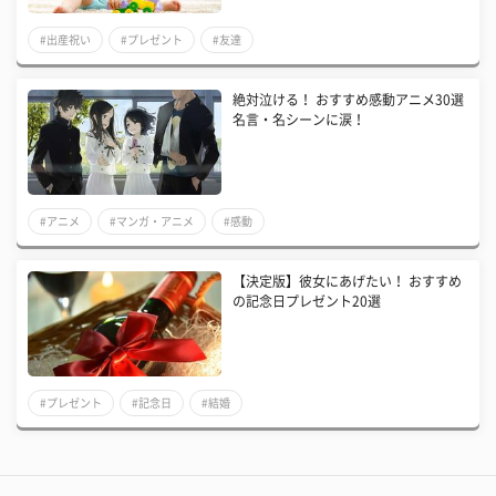
#出産祝い
#プレゼント
#友達
絶対泣ける！ おすすめ感動アニメ30選
名言・名シーンに涙！
#アニメ
#マンガ・アニメ
#感動
【決定版】彼女にあげたい！ おすすめ
の記念日プレゼント20選
#プレゼント
#記念日
#結婚