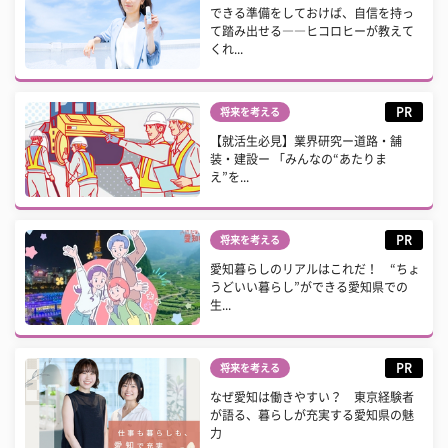
できる準備をしておけば、自信を持っ
て踏み出せる――ヒコロヒーが教えて
くれ...
PR
将来を考える
【就活生必見】業界研究ー道路・舗
装・建設ー 「みんなの“あたりま
え”を...
PR
将来を考える
愛知暮らしのリアルはこれだ！ “ちょ
うどいい暮らし”ができる愛知県での
生...
PR
将来を考える
なぜ愛知は働きやすい？ 東京経験者
が語る、暮らしが充実する愛知県の魅
力