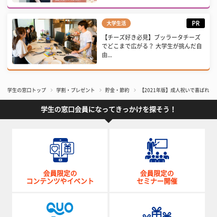
PR
大学生活
【チーズ好き必見】ブッラータチーズ
でどこまで広がる？ 大学生が挑んだ自
由...
学生の窓口トップ
学割・プレゼント
貯金・節約
【2021年版】成人祝いで喜ばれる
学生の窓口会員になってきっかけを探そう！
会員限定の
会員限定の
コンテンツやイベント
セミナー開催