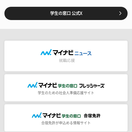
学生の窓口 公式X
学生のための社会人準備応援サイト
合宿免許が申込める情報サイト