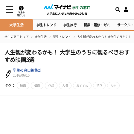
学生の
窓口とは
大学生活
学生トレンド
学生旅行
授業・履修・ゼミ
サークル・
学生の窓口トップ
大学生活
学生トレンド
人生観が変わるかも！ 大学生のうちに観
人生観が変わるかも！ 大学生のうちに観るべきおす
すめ映画3選
学生の窓口編集部
2016/06/15
タグ：
映画
梅雨
作品
人気
おすすめ
学び
人生