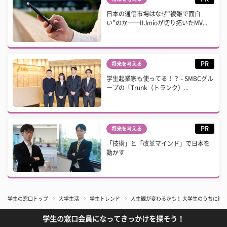
日本の通信市場はなぜ“複雑で面白
い”のか──IIJmioが切り拓いたMV...
PR
将来を考える
学生起業家も使ってる！？ - SMBCグル
ープの「Trunk（トランク）...
PR
将来を考える
「技術」と「改革マインド」で日本を
動かす
学生の窓口トップ
大学生活
学生トレンド
人生観が変わるかも！ 大学生のうちに観
学生の窓口会員になってきっかけを探そう！