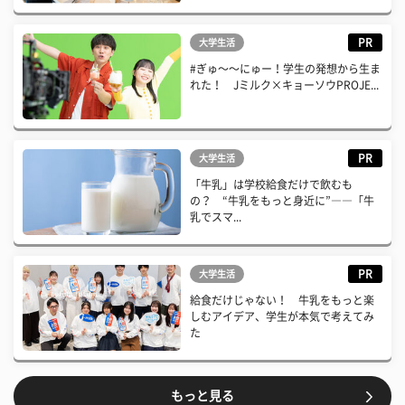
PR
大学生活
#ぎゅ〜〜にゅー！学生の発想から生ま
れた！ Jミルク×キョーソウPROJE...
PR
大学生活
「牛乳」は学校給食だけで飲むも
の？ “牛乳をもっと身近に”――「牛
乳でスマ...
PR
大学生活
給食だけじゃない！ 牛乳をもっと楽
しむアイデア、学生が本気で考えてみ
た
もっと見る