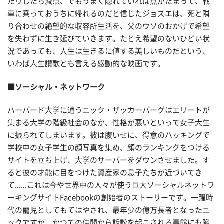
たりしたら減点、でもうまく隠れていれば点がたまって、戦
車に乗っておうちに帰れるのだと信じたジョズエは、死と隣
り合わせの絶望的な収容所生活を、父のウソのおかげで希望
を失わずに生き延びていきます。たとえ希望のないひどい状
況であっても、人生は生きるに値する美しいものだという、
いわば人生讃歌とも言える感動的な映画です。
■ソーシャル・ネットワーク
ハーバード大学に通うニック・ザッカーバーグはエリートが
集まる大学の階級社会のなか、性格が悪いといって女子大生
に振られてしまいます。彼は腹いせに、得意のハッキングで
学校中の女子学生の顔写真を集め、顔のランキングをつける
サイトを立ち上げ、大学のサーバーをダウンさせました。す
ると彼の才能に目をつけた資産家の息子たちが近づいてき
て......これは今や世界中の人々が使う巨大ソーシャルネットワ
ーキングサイトFacebookの創始者のストーリーです。一躍時
代の寵児としてもてはやされ、最年少の億万長者となったニ
ックですが、かつての仲間から訴訟を起こされる事態にも陥