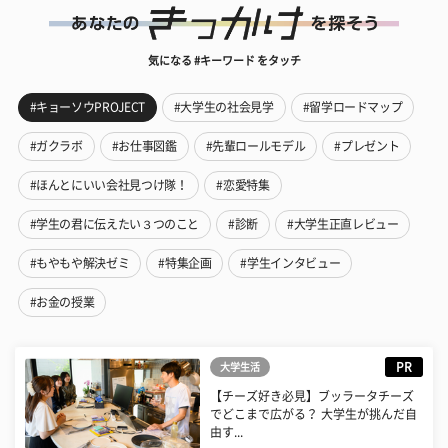
気になる #キーワード をタッチ
#キョーソウPROJECT
#大学生の社会見学
#留学ロードマップ
#ガクラボ
#お仕事図鑑
#先輩ロールモデル
#プレゼント
#ほんとにいい会社見つけ隊！
#恋愛特集
#学生の君に伝えたい３つのこと
#診断
#大学生正直レビュー
#もやもや解決ゼミ
#特集企画
#学生インタビュー
#お金の授業
PR
大学生活
【チーズ好き必見】ブッラータチーズ
でどこまで広がる？ 大学生が挑んだ自
由す...