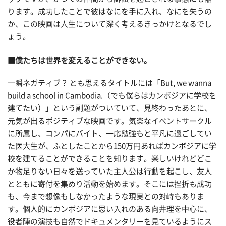
ります。成功したことで彼はなにを手に入れ、なにを失うの
か、この映画は人生について深く考えるきっかけとなるでし
ょう。
■僕たちは世界を変えることができない。
一瞬ネガティブ？ とも思えるタイトルには「But, we wanna
build a school in Cambodia.（でも僕らはカンボジアに学校を
建てたい）」という副題がついていて、見終わったあとに、
元気が出るポジティブな映画です。気楽なイベントサークル
に所属し、コンパにバイト、一応勉強もと平凡に過ごしてい
た医大生が、ふとしたことから150万円あればカンボジアに学
校を建てることができることを知ります。楽しいけれどどこ
か物足りない日々を送っていた主人公は行動を起こし、友人
とともに寄付を集めり活動を始めます。そこには挫折も成功
も、今まで想像もしなかったような現実との対峙もありま
す。個人的にカンボジアに思い入れのある向井理を中心に、
役者陣の演技も自然でドキュメンタリーを見ているようにス