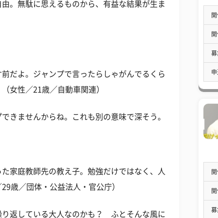
自由。無駄に思えるものから、有益な結果が生ま
開
開
募
申
寸前だよ。ジャンプで言ったらしゃがんでるくら
（女性／21歳／自動車関連）
プできませんからね。これも別の意味で深そう。
った家庭教師先の教え子。勉強だけではなく、人
開
29歳／団体・公益法人・官公庁）
開
募
繰り返している大人なのかも？ ふとそんな風に