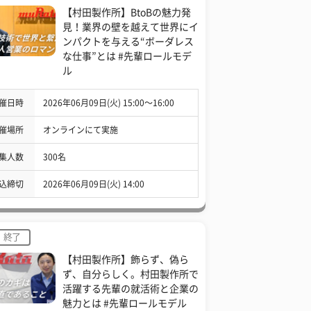
【村田製作所】BtoBの魅力発
見！業界の壁を越えて世界にイ
ンパクトを与える“ボーダレス
な仕事”とは #先輩ロールモデ
ル
催日時
2026年06月09日(火) 15:00〜16:00
催場所
オンラインにて実施
集人数
300名
込締切
2026年06月09日(火) 14:00
終了
【村田製作所】飾らず、偽ら
ず、自分らしく。村田製作所で
活躍する先輩の就活術と企業の
魅力とは #先輩ロールモデル