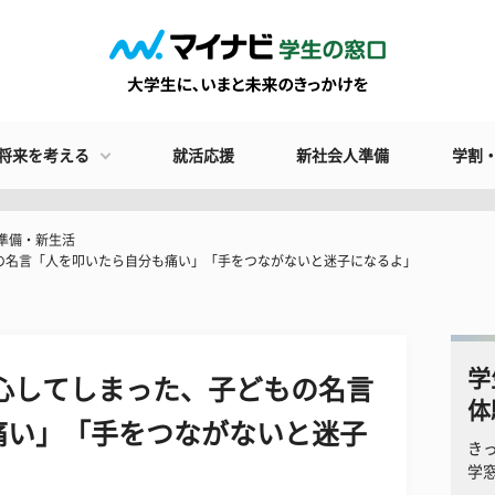
将来を考える
就活応援
新社会人準備
学割
準備・新生活
の名言「人を叩いたら自分も痛い」「手をつながないと迷子になるよ」
学
心してしまった、子どもの名言
体
痛い」「手をつながないと迷子
き
学