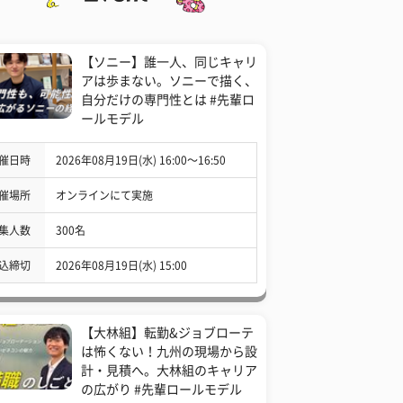
【ソニー】誰一人、同じキャリ
アは歩まない。ソニーで描く、
自分だけの専門性とは #先輩ロ
ールモデル
催日時
2026年08月19日(水) 16:00〜16:50
催場所
オンラインにて実施
集人数
300名
込締切
2026年08月19日(水) 15:00
【大林組】転勤&ジョブローテ
は怖くない！九州の現場から設
計・見積へ。大林組のキャリア
の広がり #先輩ロールモデル