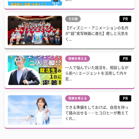
PR
その他
【ディズニー・アニメーションの名作
が“超”実写映画に進化】癒しと元気を
く...
PR
将来を考える
一人で悩んでいた就活を、相談しなが
ら前へ! エージェントを活用して内々
定...
PR
将来を考える
できる準備をしておけば、自信を持っ
て踏み出せる――ヒコロヒーが教えて
くれ...