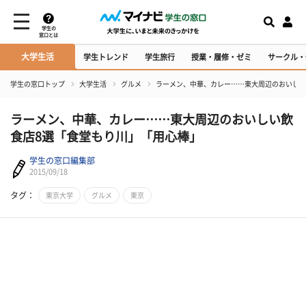
学生の
窓口とは
大学生活
学生トレンド
学生旅行
授業・履修・ゼミ
サークル・
学生の窓口トップ
大学生活
グルメ
ラーメン、中華、カレー……東大周辺のおいしい
ラーメン、中華、カレー……東大周辺のおいしい飲
食店8選「食堂もり川」「用心棒」
学生の窓口編集部
2015/09/18
タグ：
東京大学
グルメ
東京