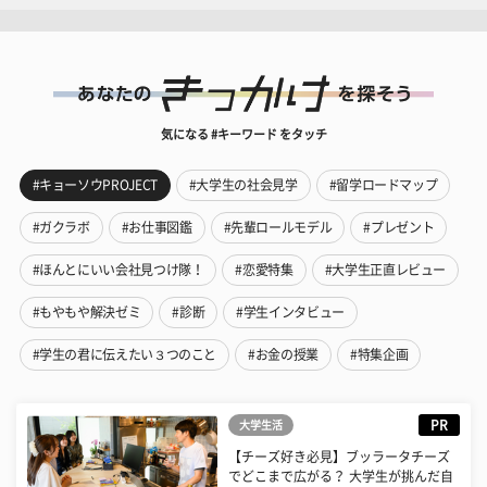
気になる #キーワード をタッチ
#キョーソウPROJECT
#大学生の社会見学
#留学ロードマップ
#ガクラボ
#お仕事図鑑
#先輩ロールモデル
#プレゼント
#ほんとにいい会社見つけ隊！
#恋愛特集
#大学生正直レビュー
#もやもや解決ゼミ
#診断
#学生インタビュー
#学生の君に伝えたい３つのこと
#お金の授業
#特集企画
PR
大学生活
【チーズ好き必見】ブッラータチーズ
でどこまで広がる？ 大学生が挑んだ自