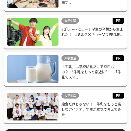
由す...
PR
大学生活
#ぎゅ〜〜にゅー！学生の発想から生ま
れた！ Jミルク×キョーソウPROJE...
PR
大学生活
「牛乳」は学校給食だけで飲むも
の？ “牛乳をもっと身近に”――「牛
乳でスマ...
PR
大学生活
給食だけじゃない！ 牛乳をもっと楽
しむアイデア、学生が本気で考えてみ
た