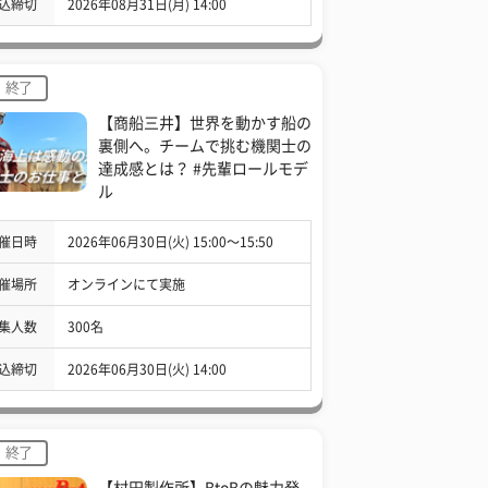
込締切
2026年08月31日(月) 14:00
終了
【商船三井】世界を動かす船の
裏側へ。チームで挑む機関士の
達成感とは？ #先輩ロールモデ
ル
催日時
2026年06月30日(火) 15:00〜15:50
催場所
オンラインにて実施
集人数
300名
込締切
2026年06月30日(火) 14:00
終了
【村田製作所】BtoBの魅力発