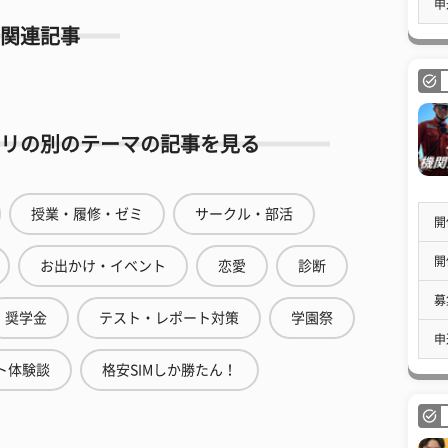
申
関連記事
リの別のテーマの記事を見る
授業・履修・ゼミ
サークル・部活
開
開
お出かけ・イベント
恋愛
診断
募
奨学金
テスト・レポート対策
学園祭
申
ト体験談
格安SIMしか勝たん！