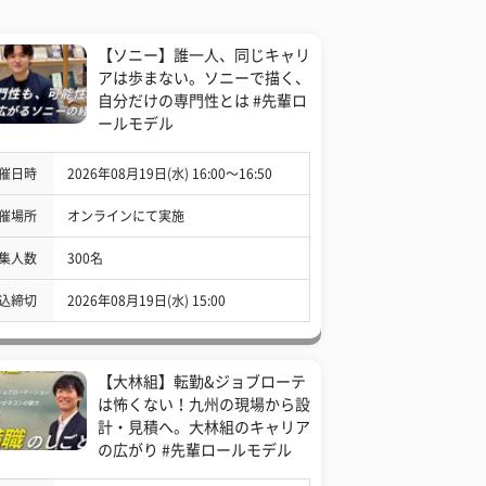
【ソニー】誰一人、同じキャリ
アは歩まない。ソニーで描く、
自分だけの専門性とは #先輩ロ
ールモデル
催日時
2026年08月19日(水) 16:00〜16:50
催場所
オンラインにて実施
集人数
300名
込締切
2026年08月19日(水) 15:00
【大林組】転勤&ジョブローテ
は怖くない！九州の現場から設
計・見積へ。大林組のキャリア
の広がり #先輩ロールモデル