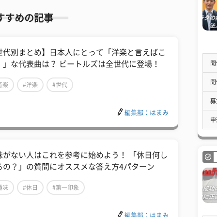
すすめの記事
世代別まとめ】日本人にとって「洋楽と言えばこ
開
！」な代表曲は？ ビートルズは全世代に登場！
開
音楽
#洋楽
#世代
募
編集部：はまみ
申
味がない人はこれを参考に始めよう！ 「休日何し
るの？」の質問にオススメな答え方4パターン
趣味
#休日
#第一印象
編集部：はまみ