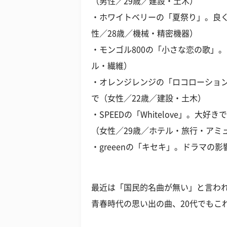
（男性／29歳／建設・土木）
・ホワイトベリーの「夏祭り」。良
性／28歳／機械・精密機器）
・モンゴル800の「小さな恋の歌」
ル・繊維）
・オレンジレンジの「ロコローショ
で（女性／22歳／建設・土木）
・SPEEDの「Whitelove」。
（女性／29歳／ホテル・旅行・アミ
・greeenの「キセキ」。ドラマの
最近は「国民的名曲が無い」と言わ
青春時代の思い出の曲、20代でもこ