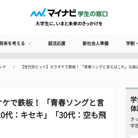
将来を考える
就活応援
新社会人準備
学割
ンド
【世代別ヒット】カラオケで鉄板！ 「青春ソングと言えばこれ」な曲は
学
ケで鉄板！ 「青春ソングと言
体
20代：キセキ」「30代：空も飛
き
学