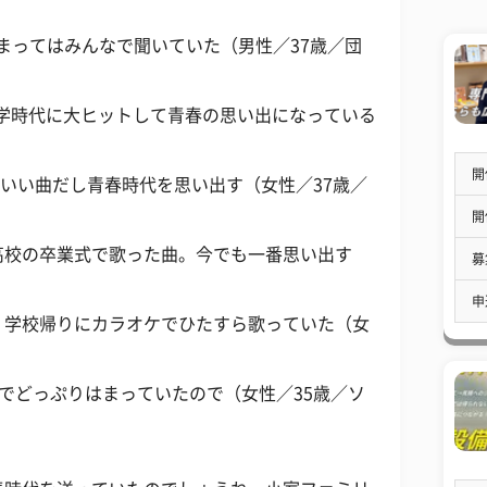
集まってはみんなで聞いていた（男性／37歳／団
AD」。大学時代に大ヒットして青春の思い出になっている
開
す」。いい曲だし青春時代を思い出す（女性／37歳／
開
高校の卒業式で歌った曲。今でも一番思い出す
募
申
。学校帰りにカラオケでひたすら歌っていた（女
校でどっぷりはまっていたので（女性／35歳／ソ