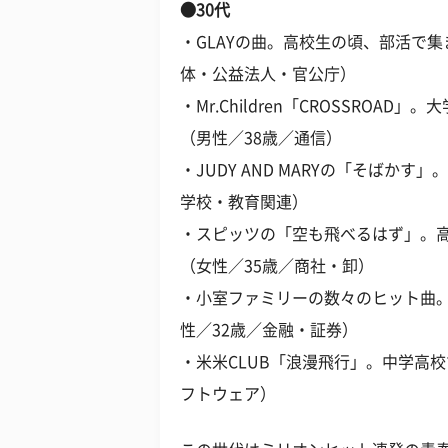
●30代
・GLAYの曲。高校生の頃、部活で
体・公益法人・官公庁）
・Mr.Children「CROSSRO
（男性／38歳／通信）
・JUDY AND MARYの「そばか
学校・教育関連）
・スピッツの「空も飛べるはず」。
（女性／35歳／商社・卸）
・小室ファミリーの数々のヒット曲
性／32歳／金融・証券）
・米米CLUB「浪漫飛行」。中学高
フトウェア）