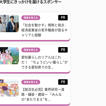
大学生にきっかけを届けるスポンサー
PR
将来を考える
「社会を動かす」情熱と視点 -
経済産業省の若手職員が語るキ
ャリアと経験
PR
将来を考える
愛知暮らしのリアルはこれ
だ！ “ちょうどいい暮らし”が
できる愛知県での生...
PR
将来を考える
【就活生必見】業界研究ー道
路・舗装・建設ー 「みんな
の“あたりまえ”を...