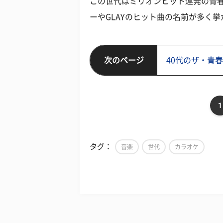
この世代はミリオンヒット連発の青
ーやGLAYのヒット曲の名前が多く
次のページ
40代のザ・青
1
タグ：
音楽
世代
カラオケ