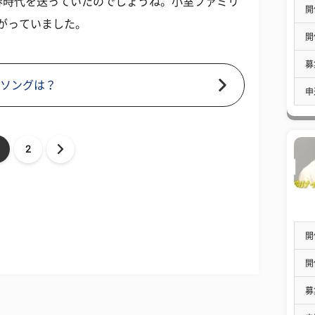
春時代を送っていたのでしょうね。小室ファミリ
開
挙がっていました。
開
募
春ソングは？
申
2
開
開
募