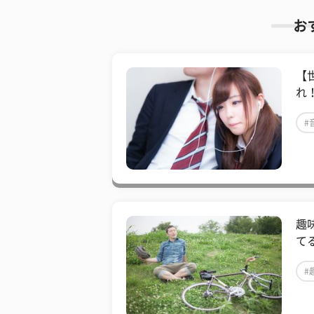
お
【
れ
#
趣
て
#