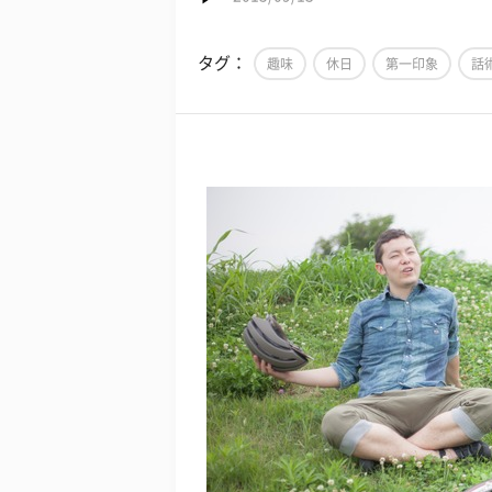
タグ：
趣味
休日
第一印象
話