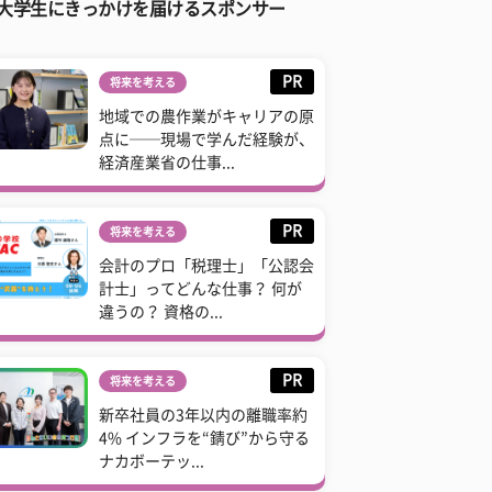
大学生にきっかけを届けるスポンサー
PR
将来を考える
地域での農作業がキャリアの原
点に──現場で学んだ経験が、
経済産業省の仕事...
PR
将来を考える
会計のプロ「税理士」「公認会
計士」ってどんな仕事？ 何が
違うの？ 資格の...
PR
将来を考える
新卒社員の3年以内の離職率約
4% インフラを“錆び”から守る
ナカボーテッ...