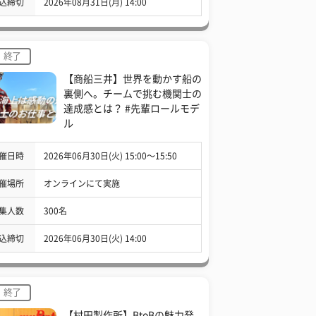
込締切
2026年08月31日(月) 14:00
終了
【商船三井】世界を動かす船の
裏側へ。チームで挑む機関士の
達成感とは？ #先輩ロールモデ
ル
催日時
2026年06月30日(火) 15:00〜15:50
催場所
オンラインにて実施
集人数
300名
込締切
2026年06月30日(火) 14:00
終了
【村田製作所】BtoBの魅力発