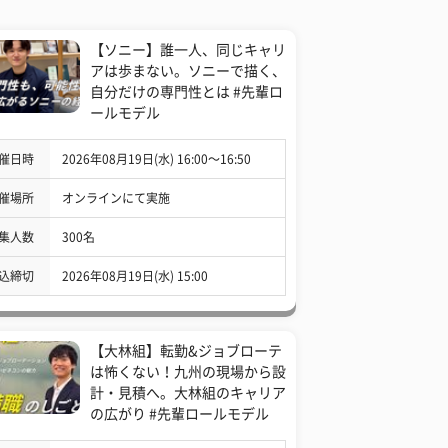
【ソニー】誰一人、同じキャリ
アは歩まない。ソニーで描く、
自分だけの専門性とは #先輩ロ
ールモデル
催日時
2026年08月19日(水) 16:00〜16:50
催場所
オンラインにて実施
集人数
300名
込締切
2026年08月19日(水) 15:00
【大林組】転勤&ジョブローテ
は怖くない！九州の現場から設
計・見積へ。大林組のキャリア
の広がり #先輩ロールモデル