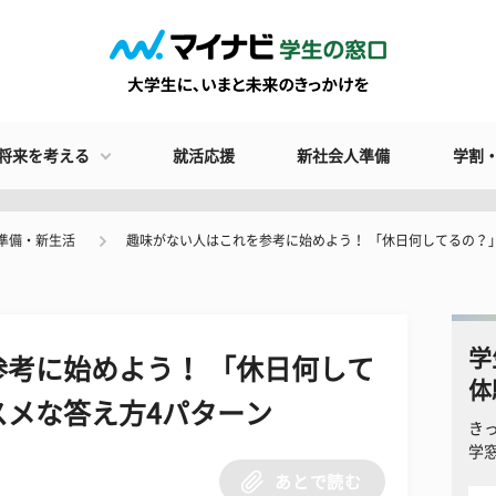
将来を考える
就活応援
新社会人準備
学割
準備・新生活
趣味がない人はこれを参考に始めよう！ 「休日何してるの？
学
考に始めよう！ 「休日何して
体
スメな答え方4パターン
き
学
あとで読む