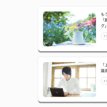
も
「
グ
#
「
識
#