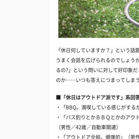
「休日何していますか？」という話
うまく会話を広げられるのでしょう
るの?」という問いに対して好印象だ
のか……いつも答えにつまってしま
■「休日はアウトドア派です」系回
・「BBQ。満喫している感じがする
・「バス釣りとかＢＢＱとかのアウ
（男性／42歳／自動車関連）
・「アウトドア全般。健康的」（男性