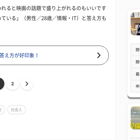
われると映画の話題で盛り上がれるのもいいです
ている」（男性／28歳／情報・IT）と答え方も
開
答え方が好印象！
開
募
2
申
術
社会人