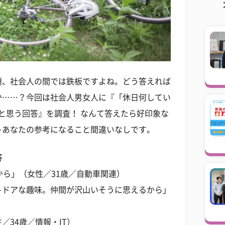
題、社会人の間では鉄板ですよね。どう答えれば
か……？今回は社会人男女人に『「休日何してい
と思う回答』を調査！ なんて答えたら好印象な
うあなたの参考になること間違いなしです。
答
から」（女性／31歳／自動車関連）
トドアな趣味。仲間が沢山いそうに思えるから」
／34歳／情報・IT）