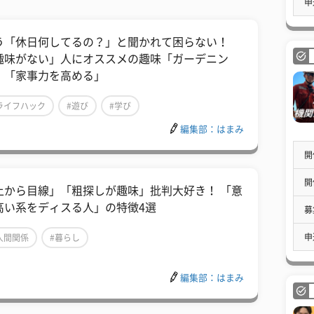
申
う「休日何してるの？」と聞かれて困らない！
趣味がない」人にオススメの趣味「ガーデニン
」「家事力を高める」
ライフハック
#遊び
#学び
編集部：はまみ
開
開
上から目線」「粗探しが趣味」批判大好き！ 「意
高い系をディスる人」の特徴4選
募
申
人間関係
#暮らし
編集部：はまみ