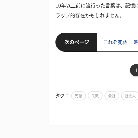
10年以上前に流行った言葉は、記憶
ラップ的存在かもしれません。
次のページ
これぞ死語！ 
1
タグ：
死語
失敗
会社
社会人