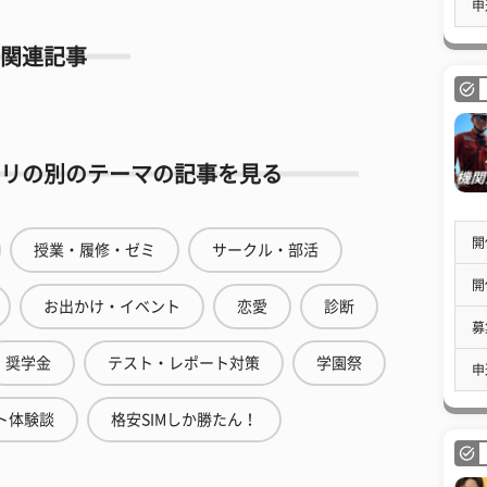
申
関連記事
リの別のテーマの記事を見る
開
授業・履修・ゼミ
サークル・部活
開
お出かけ・イベント
恋愛
診断
募
奨学金
テスト・レポート対策
学園祭
申
ト体験談
格安SIMしか勝たん！