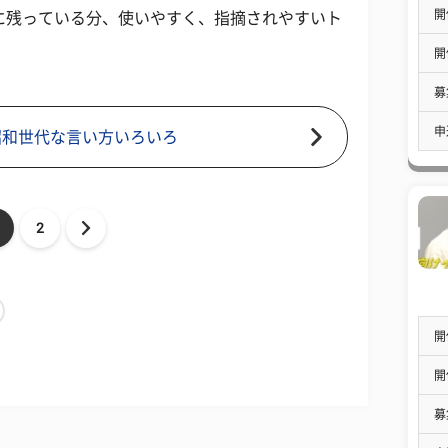
開
に残っている分、使いやすく、指摘されやすいト
開
募
申
昭和世代な言い方いろいろ
2
開
開
募