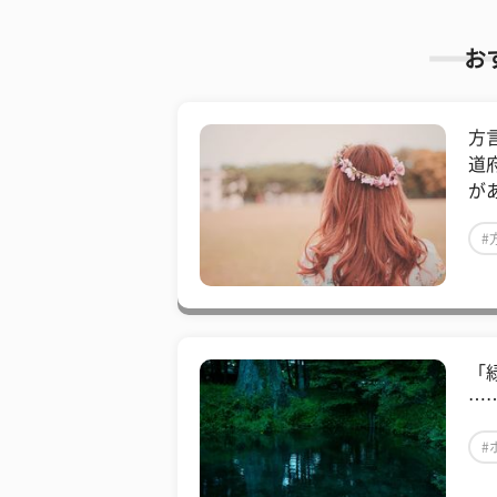
お
方
道
が
#
「
…
#