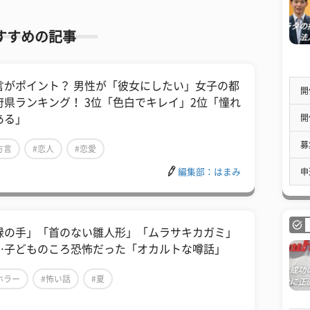
すすめの記事
言がポイント？ 男性が「彼女にしたい」女子の都
開
府県ランキング！ 3位「色白でキレイ」2位「憧れ
開
ある」
募
方言
#恋人
#恋愛
申
編集部：はまみ
緑の手」「首のない雛人形」「ムラサキカガミ」
…子どものころ恐怖だった「オカルトな噂話」
ホラー
#怖い話
#夏