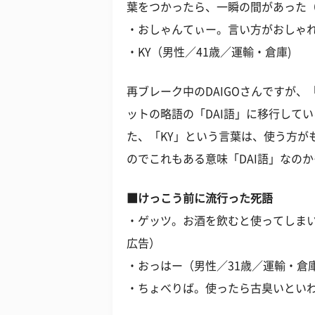
葉をつかったら、一瞬の間があった（
・おしゃんてぃー。言い方がおしゃれ
・KY（男性／41歳／運輸・倉庫)
再ブレーク中のDAIGOさんですが
ットの略語の「DAI語」に移行して
た、「KY」という言葉は、使う方が
のでこれもある意味「DAI語」なの
■けっこう前に流行った死語
・ゲッツ。お酒を飲むと使ってしまい
広告）
・おっはー（男性／31歳／運輸・倉
・ちょべりば。使ったら古臭いといわ