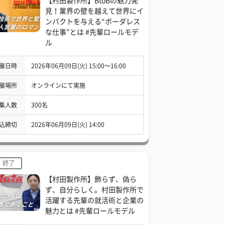
【村田製作所】BtoBの魅力発
見！業界の壁を越えて世界にイ
ンパクトを与える“ボーダレス
な仕事”とは #先輩ロールモデ
ル
催日時
2026年06月09日(火) 15:00〜16:00
催場所
オンラインにて実施
集人数
300名
込締切
2026年06月09日(火) 14:00
終了
【村田製作所】飾らず、偽ら
ず、自分らしく。村田製作所で
活躍する先輩の就活術と企業の
魅力とは #先輩ロールモデル