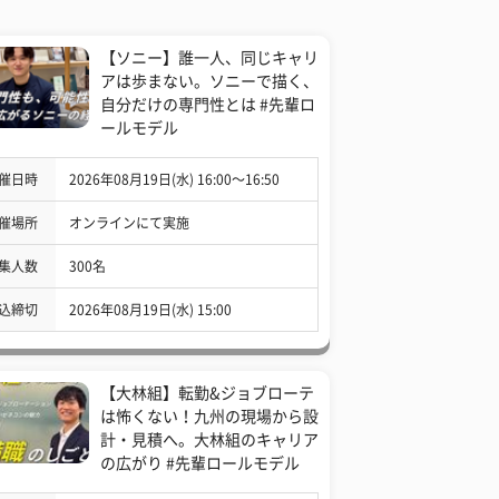
【ソニー】誰一人、同じキャリ
アは歩まない。ソニーで描く、
自分だけの専門性とは #先輩ロ
ールモデル
催日時
2026年08月19日(水) 16:00〜16:50
催場所
オンラインにて実施
集人数
300名
込締切
2026年08月19日(水) 15:00
【大林組】転勤&ジョブローテ
は怖くない！九州の現場から設
計・見積へ。大林組のキャリア
の広がり #先輩ロールモデル