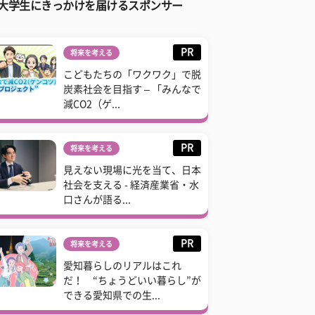
大学生にきっかけを届けるスポンサー
PR
将来を考える
こどもたちの「ワクワク」で脱
炭素社会を目指す – 「みんなで
減CO2（ゲ...
PR
将来を考える
見えない現場に光を当て、日本
社会を支える - 経済産業省・水
口さんが語る...
PR
将来を考える
愛知暮らしのリアルはこれ
だ！ “ちょうどいい暮らし”が
できる愛知県での生...