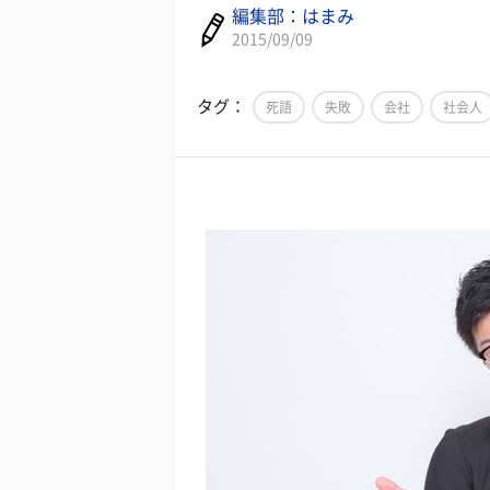
編集部：はまみ
2015/09/09
タグ：
死語
失敗
会社
社会人