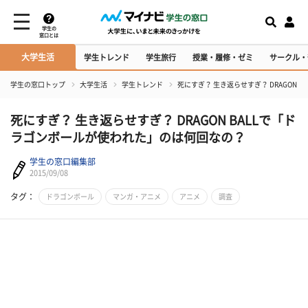
学生の
窓口とは
大学生活
学生トレンド
学生旅行
授業・履修・ゼミ
サークル・
学生の窓口トップ
大学生活
学生トレンド
死にすぎ？ 生き返らせすぎ？ DRAGON
死にすぎ？ 生き返らせすぎ？ DRAGON BALLで「ド
ラゴンボールが使われた」のは何回なの？
学生の窓口編集部
2015/09/08
タグ：
ドラゴンボール
マンガ・アニメ
アニメ
調査