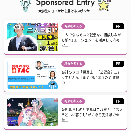
大学生にきっかけを届けるスポンサー
PR
将来を考える
一人で悩んでいた就活を、相談しなが
ら前へ! エージェントを活用して内々
定...
PR
将来を考える
会計のプロ「税理士」「公認会計士」
ってどんな仕事？ 何が違うの？ 資格
の...
PR
将来を考える
愛知暮らしのリアルはこれだ！ “ちょ
うどいい暮らし”ができる愛知県での
生...