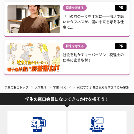
PR
将来を考える
「目の前の一歩を丁寧に──部活で磨
いたタフネスが、国の未来を考える仕
事に...
PR
将来を考える
社会を動かすキーパーソン 税理士の
仕事に密着取材！
学生の窓口トップ
大学生活
学生トレンド
死にすぎ？ 生き返らせすぎ？ DRAGON
学生の窓口会員になってきっかけを探そう！