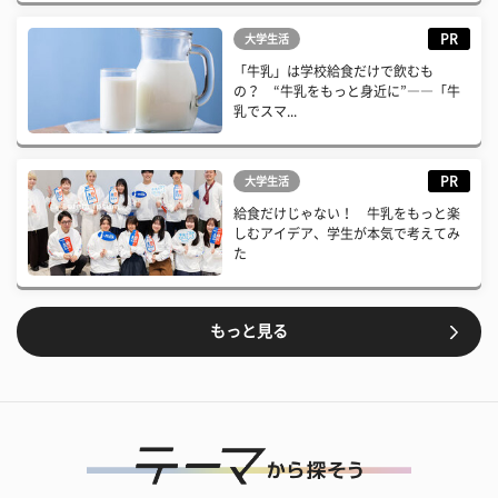
PR
大学生活
「牛乳」は学校給食だけで飲むも
の？ “牛乳をもっと身近に”――「牛
乳でスマ...
PR
大学生活
給食だけじゃない！ 牛乳をもっと楽
しむアイデア、学生が本気で考えてみ
た
もっと見る