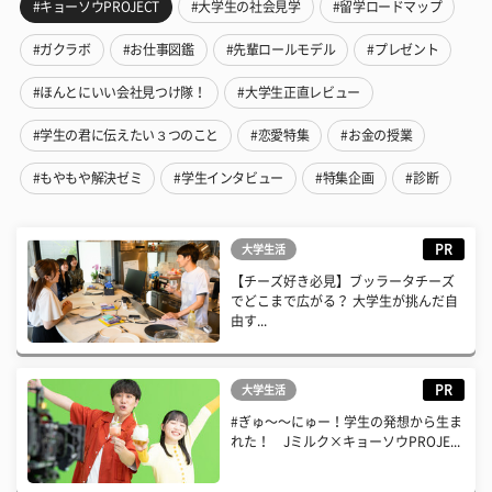
#キョーソウPROJECT
#大学生の社会見学
#留学ロードマップ
#ガクラボ
#お仕事図鑑
#先輩ロールモデル
#プレゼント
#ほんとにいい会社見つけ隊！
#大学生正直レビュー
#学生の君に伝えたい３つのこと
#恋愛特集
#お金の授業
#もやもや解決ゼミ
#学生インタビュー
#特集企画
#診断
PR
大学生活
【チーズ好き必見】ブッラータチーズ
でどこまで広がる？ 大学生が挑んだ自
由す...
PR
大学生活
#ぎゅ〜〜にゅー！学生の発想から生ま
れた！ Jミルク×キョーソウPROJE...