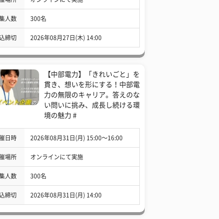
集人数
300名
込締切
2026年08月27日(木) 14:00
【中部電力】「きれいごと」を
貫き、想いを形にする！中部電
力の無限のキャリア。答えのな
い問いに挑み、成長し続ける環
境の魅力 #
催日時
2026年08月31日(月) 15:00〜16:00
催場所
オンラインにて実施
集人数
300名
込締切
2026年08月31日(月) 14:00