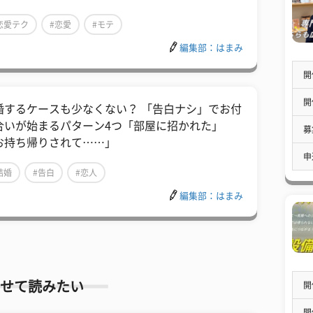
恋愛テク
#恋愛
#モテ
編集部：はまみ
開
開
婚するケースも少なくない？ 「告白ナシ」でお付
合いが始まるパターン4つ「部屋に招かれた」
募
お持ち帰りされて……」
申
結婚
#告白
#恋人
編集部：はまみ
せて読みたい
開
開