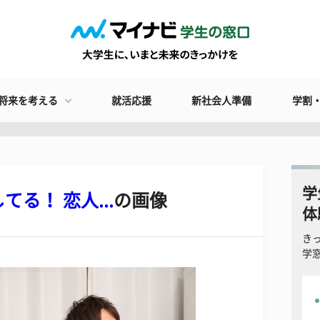
将来を考える
就活応援
新社会人準備
学割
学
る！ 恋人...
の画像
体
き
学