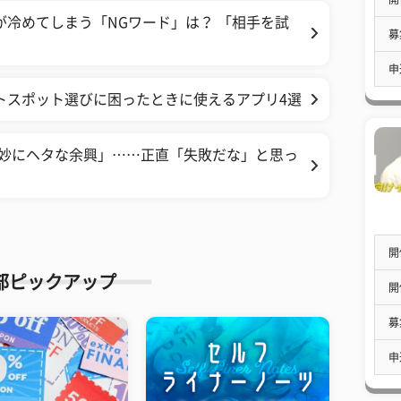
が冷めてしまう「NGワード」は？ 「相手を試
募
申
トスポット選びに困ったときに使えるアプリ4選
絶妙にヘタな余興」……正直「失敗だな」と思っ
開
部ピックアップ
開
募
申