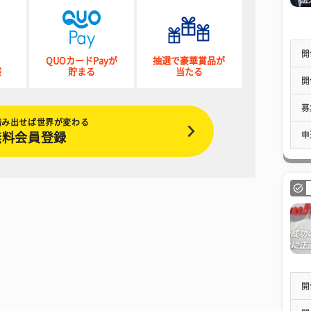
開
QUOカードPayが
抽選で豪華賞品が
催
貯まる
当たる
開
募
踏み出せば世界が変わる
申
無料会員登録
開