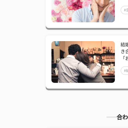
#
結
き
「
#
合わ