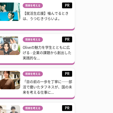
PR
将来を考える
【就活生応援】噛んでるとき
は、うつむきづらいよ。
PR
将来を考える
Oliveの魅力を学生とともに広
げる - 企業の課題から創出した
実践的な...
PR
将来を考える
「目の前の一歩を丁寧に──部
活で磨いたタフネスが、国の未
来を考える仕事に...
PR
将来を考える