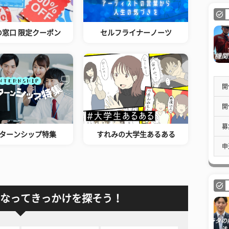
の窓口 限定クーポン
セルフライナーノーツ
開
開
募
ターンシップ特集
すれみの大学生あるある
申
なってきっかけを探そう！