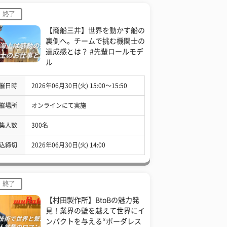
終了
【商船三井】世界を動かす船の
裏側へ。チームで挑む機関士の
達成感とは？ #先輩ロールモデ
ル
催日時
2026年06月30日(火) 15:00〜15:50
催場所
オンラインにて実施
集人数
300名
込締切
2026年06月30日(火) 14:00
終了
【村田製作所】BtoBの魅力発
見！業界の壁を越えて世界にイ
ンパクトを与える“ボーダレス