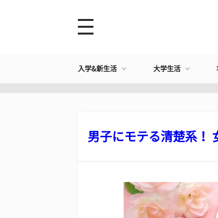
入学&新生活
大学生活
男子にモテる清楚系！ 女