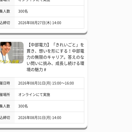
集人数
300名
込締切
2026年08月27日(木) 14:00
【中部電力】「きれいごと」を
貫き、想いを形にする！中部電
力の無限のキャリア。答えのな
い問いに挑み、成長し続ける環
境の魅力 #
催日時
2026年08月31日(月) 15:00〜16:00
催場所
オンラインにて実施
集人数
300名
込締切
2026年08月31日(月) 14:00