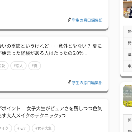
学生の窓口編集部
開
開
会いの季節というけれど……意外と少ない？ 夏に
が始まった経験がある人はたったの6.0％！
募
恋愛
#恋人
#夏
申
学生の窓口編集部
がポイント！ 女子大生がピュアさを残しつつ色気
出す大人メイクのテクニック5つ
開
メイク
#モテ
#女子大生
開