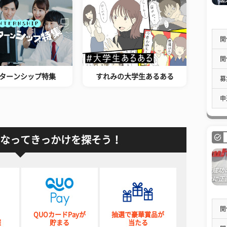
開
開
ターンシップ特集
すれみの大学生あるある
募
申
なってきっかけを探そう！
開
QUOカードPayが
抽選で豪華賞品が
催
貯まる
当たる