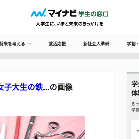
将来を考える
就活応援
新社会人準備
学割
学
子大生の鉄...
の画像
体
き
学