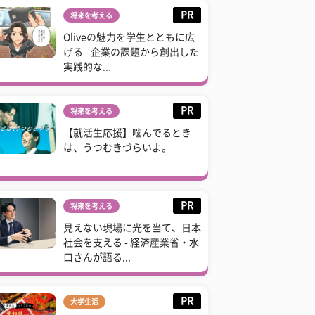
PR
将来を考える
Oliveの魅力を学生とともに広
げる - 企業の課題から創出した
実践的な...
PR
将来を考える
【就活生応援】噛んでるとき
は、うつむきづらいよ。
PR
将来を考える
見えない現場に光を当て、日本
社会を支える - 経済産業省・水
口さんが語る...
PR
大学生活