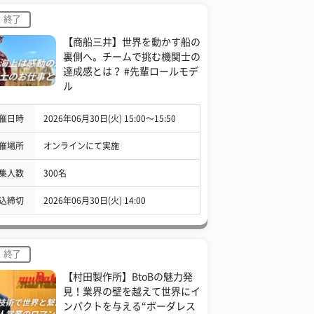
終了
【商船三井】世界を動かす船の
裏側へ。チームで挑む機関士の
達成感とは？ #先輩ロールモデ
ル
催日時
2026年06月30日(火) 15:00〜15:50
催場所
オンラインにて実施
集人数
300名
込締切
2026年06月30日(火) 14:00
終了
【村田製作所】BtoBの魅力発
見！業界の壁を越えて世界にイ
ンパクトを与える“ボーダレス