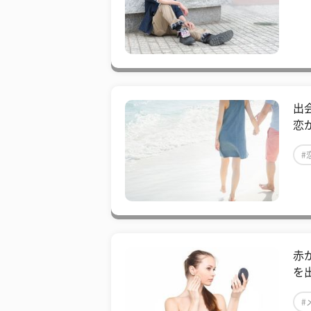
出
恋
#
赤
を
#