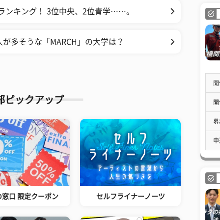
ランキング！ 3位中央、2位青学……。
が多そうな「MARCH」の大学は？
開
部ピックアップ
開
募
申
の窓口 限定クーポン
セルフライナーノーツ