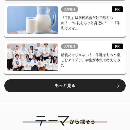
PR
大学生活
「牛乳」は学校給食だけで飲むも
の？ “牛乳をもっと身近に”――「牛
乳でスマ...
PR
大学生活
給食だけじゃない！ 牛乳をもっと楽
しむアイデア、学生が本気で考えてみ
た
もっと見る