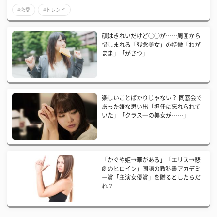
#恋愛
#トレンド
顔はきれいだけど◯◯が……周囲から
惜しまれる「残念美女」の特徴「わが
まま」「がさつ」
楽しいことばかりじゃない？ 同窓会で
あった嫌な思い出「担任に忘れられて
いた」「クラス一の美女が……」
「かぐや姫→華がある」「エリス→悲
劇のヒロイン」国語の教科書アカデミ
ー賞「主演女優賞」を贈るとしたらだ
れ？