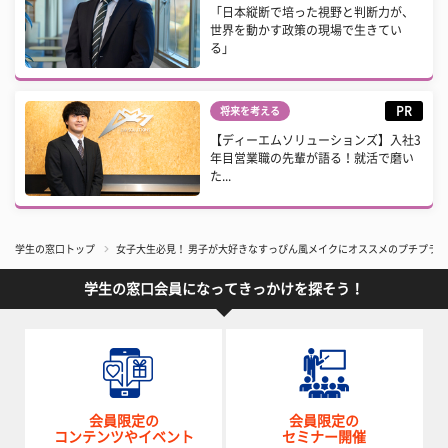
「日本縦断で培った視野と判断力が、
世界を動かす政策の現場で生きてい
る」
PR
将来を考える
【ディーエムソリューションズ】入社3
年目営業職の先輩が語る！就活で磨い
た...
学生の窓口トップ
女子大生必見！ 男子が大好きなすっぴん風メイクにオススメのプチプラア
学生の窓口会員になってきっかけを探そう！
会員限定の
会員限定の
コンテンツやイベント
セミナー開催