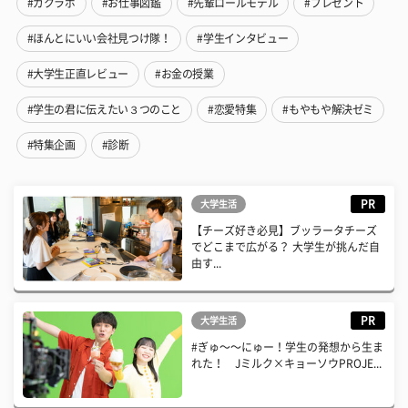
#ガクラボ
#お仕事図鑑
#先輩ロールモデル
#プレゼント
#ほんとにいい会社見つけ隊！
#学生インタビュー
#大学生正直レビュー
#お金の授業
#学生の君に伝えたい３つのこと
#恋愛特集
#もやもや解決ゼミ
#特集企画
#診断
PR
大学生活
【チーズ好き必見】ブッラータチーズ
でどこまで広がる？ 大学生が挑んだ自
由す...
PR
大学生活
#ぎゅ〜〜にゅー！学生の発想から生ま
れた！ Jミルク×キョーソウPROJE...