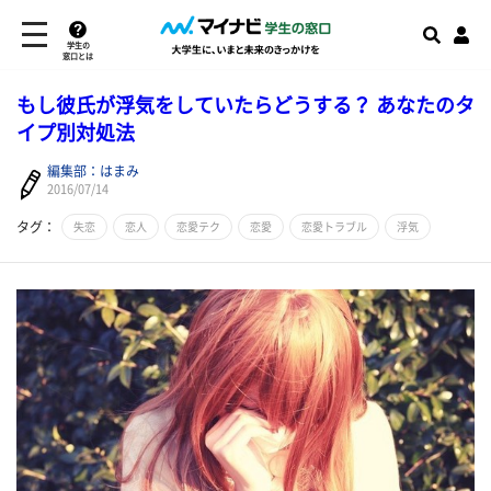
学生の
窓口とは
もし彼氏が浮気をしていたらどうする？ あなたのタ
イプ別対処法
編集部：はまみ
2016/07/14
タグ：
失恋
恋人
恋愛テク
恋愛
恋愛トラブル
浮気