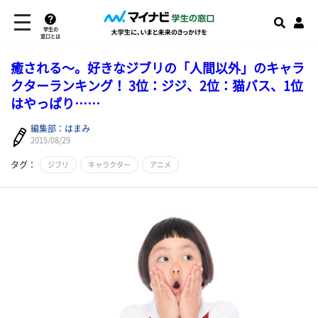
学生の
窓口とは
癒される～。好きなジブリの「人間以外」のキャラ
クターランキング！ 3位：ジジ、2位：猫バス、1位
はやっぱり……
編集部：はまみ
2015/08/29
タグ：
ジブリ
キャラクター
アニメ