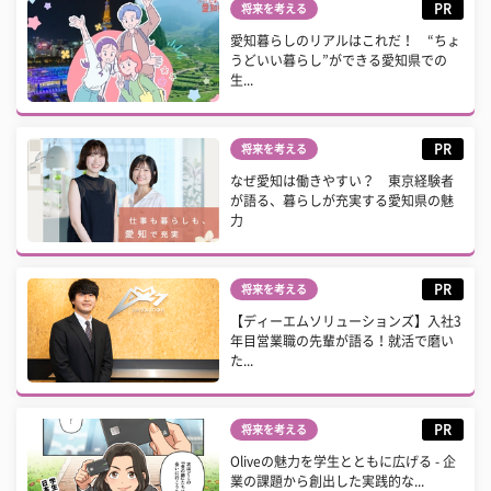
PR
将来を考える
愛知暮らしのリアルはこれだ！ “ちょ
うどいい暮らし”ができる愛知県での
生...
PR
将来を考える
なぜ愛知は働きやすい？ 東京経験者
が語る、暮らしが充実する愛知県の魅
力
PR
将来を考える
【ディーエムソリューションズ】入社3
年目営業職の先輩が語る！就活で磨い
た...
PR
将来を考える
Oliveの魅力を学生とともに広げる - 企
業の課題から創出した実践的な...