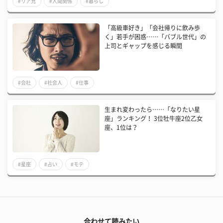
#リア充
#人間関係
#暮らし
「高級車好き」「会社帰りに飲み歩
く」若手が困惑……「バブル世代」の
上司とギャップを感じる瞬間
#会社
#社会人
#仕事
生まれ変わったら……「なりたい星
座」ランキング！ 3位牡牛座2位乙女
座、1位は？
#星座
#占い
#モテ
合わせて読みたい