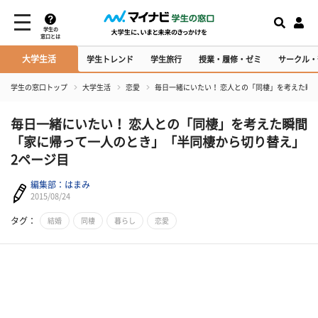
学生の
窓口とは
大学生活
学生トレンド
学生旅行
授業・履修・ゼミ
サークル・
学生の窓口トップ
大学生活
恋愛
毎日一緒にいたい！ 恋人との「同棲」を考えた瞬
毎日一緒にいたい！ 恋人との「同棲」を考えた瞬間
「家に帰って一人のとき」「半同棲から切り替え」
2ページ目
編集部：はまみ
2015/08/24
タグ：
結婚
同棲
暮らし
恋愛