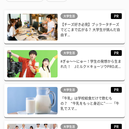
PR
大学生活
【チーズ好き必見】ブッラータチーズ
でどこまで広がる？ 大学生が挑んだ自
由す...
PR
大学生活
#ぎゅ〜〜にゅー！学生の発想から生ま
れた！ Jミルク×キョーソウPROJE...
PR
大学生活
「牛乳」は学校給食だけで飲むも
の？ “牛乳をもっと身近に”――「牛
乳でスマ...
PR
大学生活