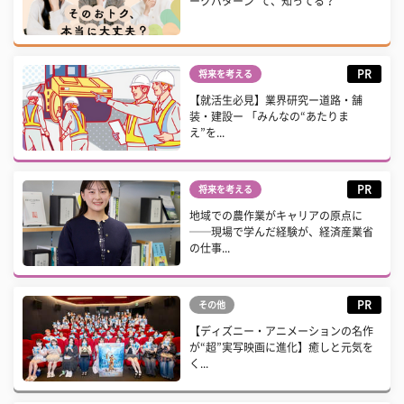
ークパターン”て、知ってる？
PR
将来を考える
【就活生必見】業界研究ー道路・舗
装・建設ー 「みんなの“あたりま
え”を...
PR
将来を考える
地域での農作業がキャリアの原点に
──現場で学んだ経験が、経済産業省
の仕事...
PR
その他
【ディズニー・アニメーションの名作
が“超”実写映画に進化】癒しと元気を
く...