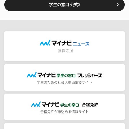
学生の窓口 公式X
学生のための社会人準備応援サイト
合宿免許が申込める情報サイト