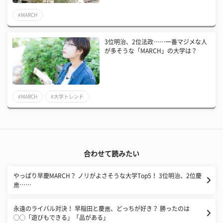
#MARCH
3位明治、2位法政……一番マジメな人
が多そうな「MARCH」の大学は？
#MARCH
#大学トレンド
合わせて読みたい
やっぱり早慶MARCH？ ノリがよさそうな大学Top5！ 3位明治、2位慶
應……
永遠のライバル対決！ 早稲田と慶應、どっちが好き？ 勝ったのは
◯◯「遊びもできる」「品がある」