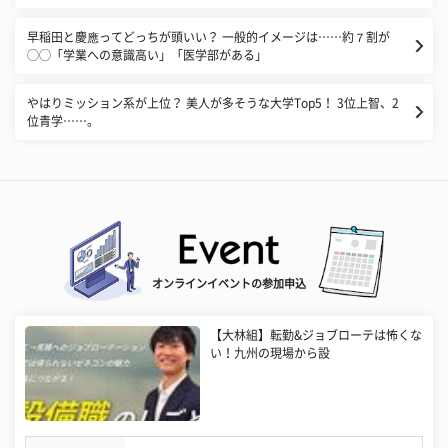
早稲田と慶應ってどっちが頭いい？ 一般的イメージは……約７割が
◯◯「学業への意識高い」「医学部がある」
やはりミッション系が上位？ 美人が多そうな大学Top5！ 3位上智、2
位青学……。
オンラインイベントの参加申込
【大林組】転勤&ジョブローテは怖くな
い！九州の現場から設