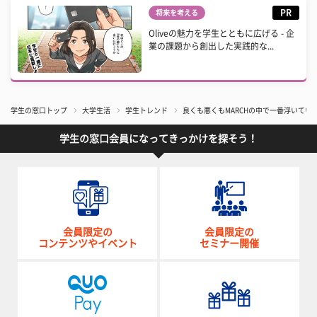
PR
将来を考える
Oliveの魅力を学生とともに広げる - 企
業の課題から創出した実践的な...
学生の窓口トップ
大学生活
学生トレンド
良くも悪くもMARCHの中で一番浮いてい
学生の窓口会員になってきっかけを探そう！
会員限定の
会員限定の
コンテンツやイベント
セミナー開催