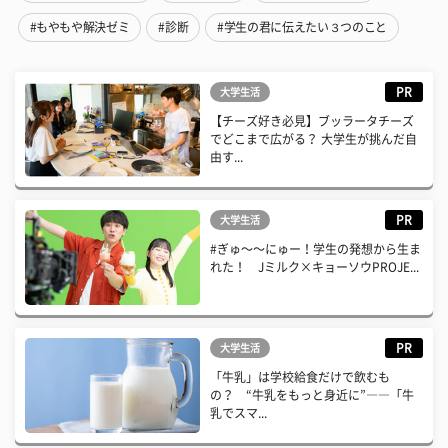
#もやもや解決ゼミ
#診断
#学生の君に伝えたい３つのこと
PR
大学生活
【チーズ好き必見】ブッラータチーズ
でどこまで広がる？ 大学生が挑んだ自
由す...
PR
大学生活
#ぎゅ〜〜にゅー！学生の発想から生ま
れた！ Jミルク×キョーソウPROJE...
PR
大学生活
「牛乳」は学校給食だけで飲むも
の？ “牛乳をもっと身近に”――「牛
乳でスマ...