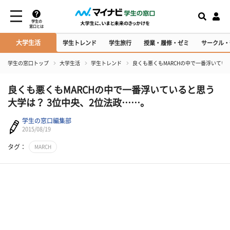
学生の
窓口とは
大学生活
学生トレンド
学生旅行
授業・履修・ゼミ
サークル・
学生の窓口トップ
大学生活
学生トレンド
良くも悪くもMARCHの中で一番浮いてい
良くも悪くもMARCHの中で一番浮いていると思う
大学は？ 3位中央、2位法政……。
学生の窓口編集部
2015/08/19
タグ：
MARCH