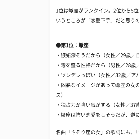
1位は蠍座がランクイン。2位から5
いうところが「恋愛下手」だと思う
●第1位：蠍座
・嫉妬深そうだから（女性／29歳／
・毒を盛る性格だから（男性／28歳
・ツンデレっぽい（女性／32歳／ア
・凶暴なイメージがあって蠍座の女の
ス）
・独占力が強い気がする（女性／37
・蠍座は怖い恋愛をしそうだが、逆に
名曲「さそり座の女」の歌詞にも、