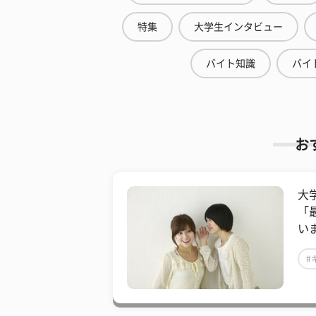
特集
大学生インタビュー
バイト知識
バイ
お
大
「
い
#