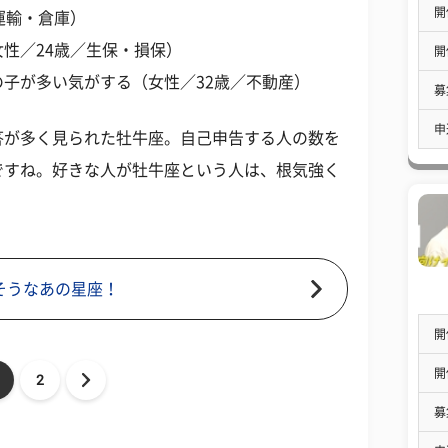
開
運輸・倉庫）
性／24歳／生保・損保）
開
子が多い気がする（女性／32歳／不動産）
募
申
答が多く見られた牡牛座。自己申告する人の数を
ですね。好きな人が牡牛座という人は、根気強く
そうなあの星座！
開
開
2
募