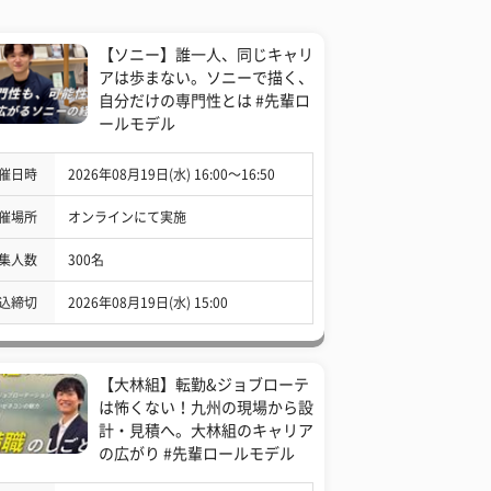
【ソニー】誰一人、同じキャリ
アは歩まない。ソニーで描く、
自分だけの専門性とは #先輩ロ
ールモデル
催日時
2026年08月19日(水) 16:00〜16:50
催場所
オンラインにて実施
集人数
300名
込締切
2026年08月19日(水) 15:00
【大林組】転勤&ジョブローテ
は怖くない！九州の現場から設
計・見積へ。大林組のキャリア
の広がり #先輩ロールモデル