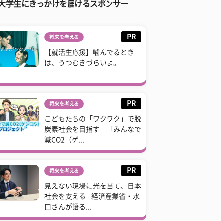
大学生にきっかけを届けるスポンサー
PR
将来を考える
【就活生応援】噛んでるとき
は、うつむきづらいよ。
PR
将来を考える
こどもたちの「ワクワク」で脱
炭素社会を目指す – 「みんなで
減CO2（ゲ...
PR
将来を考える
見えない現場に光を当て、日本
社会を支える - 経済産業省・水
口さんが語る...