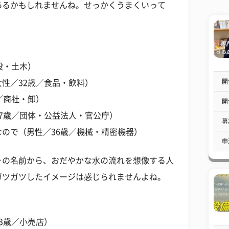
あるかもしれませんね。せっかくうまくいって
設・土木）
開
性／32歳／食品・飲料）
／商社・卸）
開
7歳／団体・公益法人・官公庁）
募
ので（男性／36歳／機械・精密機器）
申
その名前から、おだやかな水の流れを想像する人
ガツガツしたイメージは感じられませんよね。
3歳／小売店）