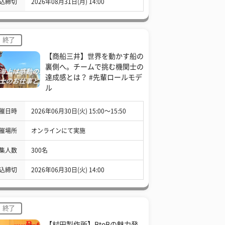
込締切
2026年08月31日(月) 14:00
終了
【商船三井】世界を動かす船の
裏側へ。チームで挑む機関士の
達成感とは？ #先輩ロールモデ
ル
催日時
2026年06月30日(火) 15:00〜15:50
催場所
オンラインにて実施
集人数
300名
込締切
2026年06月30日(火) 14:00
終了
【村田製作所】BtoBの魅力発