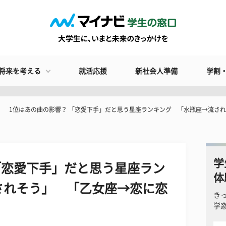
将来を考える
就活応援
新社会人準備
学割
1位はあの曲の影響？ 「恋愛下手」だと思う星座ランキング 「水瓶座→流さ
学
「恋愛下手」だと思う星座ラン
体
されそう」 「乙女座→恋に恋
き
学