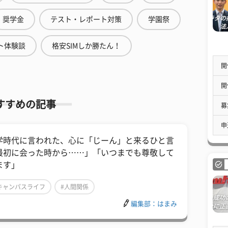
奨学金
テスト・レポート対策
学園祭
ト体験談
格安SIMしか勝たん！
開
開
すすめの記事
募
申
学時代に言われた、心に「じーん」と来るひと言
最初に会った時から……」「いつまでも尊敬して
ます」
キャンパスライフ
#人間関係
編集部：はまみ