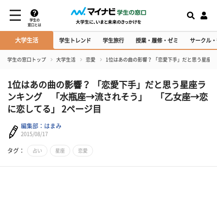
学生の
窓口とは
大学生活
学生トレンド
学生旅行
授業・履修・ゼミ
サークル・
学生の窓口トップ
大学生活
恋愛
1位はあの曲の影響？ 「恋愛下手」だと思う星座
1位はあの曲の影響？ 「恋愛下手」だと思う星座ラ
ンキング 「水瓶座→流されそう」 「乙女座→恋
に恋してる」 2ページ目
編集部：はまみ
2015/08/17
タグ：
占い
星座
恋愛