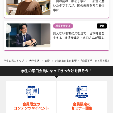
「目の前の一歩を丁寧に──部活で磨
いたタフネスが、国の未来を考える仕
事に...
PR
将来を考える
見えない現場に光を当て、日本社会を
支える - 経済産業省・水口さんが語る...
学生の窓口トップ
大学生活
恋愛
1位はあの曲の影響？ 「恋愛下手」だと思う星座
学生の窓口会員になってきっかけを探そう！
会員限定の
会員限定の
コンテンツやイベント
セミナー開催