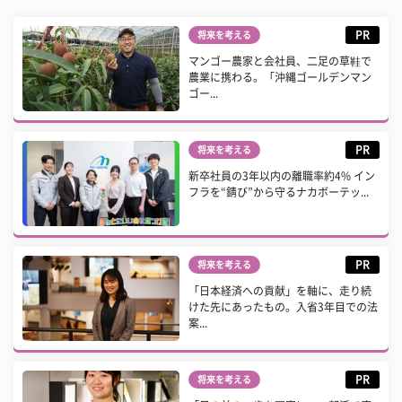
PR
将来を考える
マンゴー農家と会社員、二足の草鞋で
農業に携わる。「沖縄ゴールデンマン
ゴー...
PR
将来を考える
新卒社員の3年以内の離職率約4% イン
フラを“錆び”から守るナカボーテッ...
PR
将来を考える
「日本経済への貢献」を軸に、走り続
けた先にあったもの。入省3年目での法
案...
PR
将来を考える