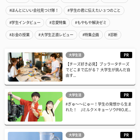
#ほんとにいい会社見つけ隊！
#学生の君に伝えたい３つのこと
#学生インタビュー
#恋愛特集
#もやもや解決ゼミ
#お金の授業
#大学生正直レビュー
#特集企画
#診断
PR
大学生活
【チーズ好き必見】ブッラータチーズ
でどこまで広がる？ 大学生が挑んだ自
由す...
PR
大学生活
#ぎゅ〜〜にゅー！学生の発想から生ま
れた！ Jミルク×キョーソウPROJE...
PR
大学生活