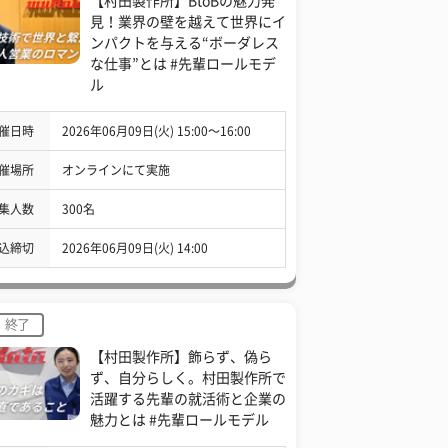
【村田製作所】BtoBの魅力発
見！業界の壁を越えて世界にイ
ンパクトを与える“ボーダレス
な仕事”とは #先輩ロールモデ
ル
催日時
2026年06月09日(火) 15:00〜16:00
催場所
オンラインにて実施
集人数
300名
込締切
2026年06月09日(火) 14:00
終了
【村田製作所】飾らず、偽ら
ず、自分らしく。村田製作所で
活躍する先輩の就活術と企業の
魅力とは #先輩ロールモデル