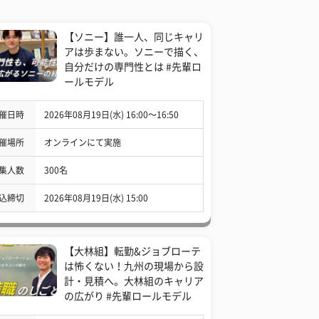
【ソニー】誰一人、同じキャリ
アは歩まない。ソニーで描く、
自分だけの専門性とは #先輩ロ
ールモデル
催日時
2026年08月19日(水) 16:00〜16:50
催場所
オンラインにて実施
集人数
300名
込締切
2026年08月19日(水) 15:00
【大林組】転勤&ジョブローテ
は怖くない！九州の現場から設
計・見積へ。大林組のキャリア
の広がり #先輩ロールモデル