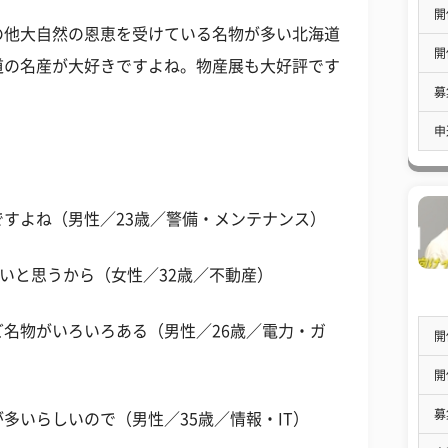
開
の他大自然の恩恵を受けている名物が多い北海道
開
道の名産が大好きですよね。物産展も大好評です
募
申
すよね（男性／23歳／警備・メンテナンス）
いと思うから（女性／32歳／不動産）
名物がいろいろある（男性／26歳／電力・ガ
開
開
募
多いらしいので（男性／35歳／情報・IT）