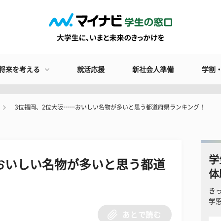
将来を考える
就活応援
新社会人準備
学割
3位福岡、2位大阪……おいしい名物が多いと思う都道府県ランキング！
学
おいしい名物が多いと思う都道
体
き
学
あとで読む