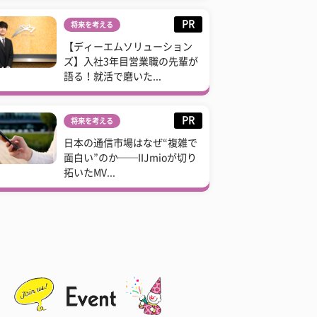
PR
将来を考える
【ディーエムソリューション
ズ】入社3年目営業職の先輩が
語る！就活で磨いた...
PR
将来を考える
日本の通信市場はなぜ“複雑で
面白い”のか──IIJmioが切り
拓いたMV...