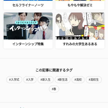
セルフライナーノーツ
もやもや解決ゼミ
インターンシップ特集
すれみの大学生あるある
この記事に関連するタグ
#入学式
#入学
#新入生
#新生活
#高校
#高校生
#春