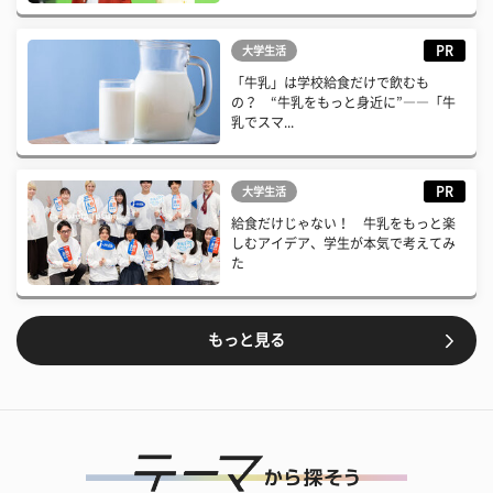
PR
大学生活
「牛乳」は学校給食だけで飲むも
の？ “牛乳をもっと身近に”――「牛
乳でスマ...
PR
大学生活
給食だけじゃない！ 牛乳をもっと楽
しむアイデア、学生が本気で考えてみ
た
もっと見る