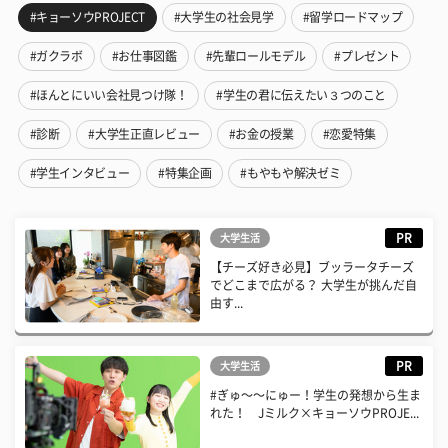
#キョーソウPROJECT
#大学生の社会見学
#留学ロードマップ
#ガクラボ
#お仕事図鑑
#先輩ロールモデル
#プレゼント
#ほんとにいい会社見つけ隊！
#学生の君に伝えたい３つのこと
#診断
#大学生正直レビュー
#お金の授業
#恋愛特集
#学生インタビュー
#特集企画
#もやもや解決ゼミ
PR
大学生活
【チーズ好き必見】ブッラータチーズ
でどこまで広がる？ 大学生が挑んだ自
由す...
PR
大学生活
#ぎゅ〜〜にゅー！学生の発想から生ま
れた！ Jミルク×キョーソウPROJE...