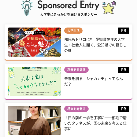
大学生にきっかけを届けるスポンサー
PR
大学生活
都民もトリコに⁉ 愛知県在住の大学
生・社会人に聞く、愛知県での暮らし
の魅...
PR
将来を考える
未来を創る「シャカカチ」ってなん
だ？
PR
将来を考える
「目の前の一歩を丁寧に──部活で磨
いたタフネスが、国の未来を考える仕
事に...