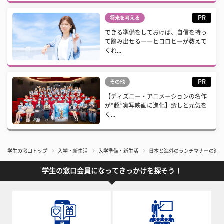
PR
将来を考える
できる準備をしておけば、自信を持っ
て踏み出せる――ヒコロヒーが教えて
くれ...
PR
その他
【ディズニー・アニメーションの名作
が“超”実写映画に進化】癒しと元気を
く...
学生の窓口トップ
入学・新生活
入学準備・新生活
日本と海外のランチマナーの違い
学生の窓口会員になってきっかけを探そう！