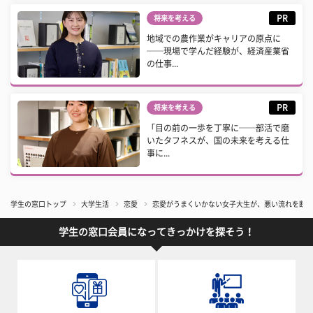
PR
将来を考える
地域での農作業がキャリアの原点に
──現場で学んだ経験が、経済産業省
の仕事...
PR
将来を考える
「目の前の一歩を丁寧に──部活で磨
いたタフネスが、国の未来を考える仕
事に...
学生の窓口トップ
大学生活
恋愛
恋愛がうまくいかない女子大生が、悪い流れを断ち
学生の窓口会員になってきっかけを探そう！