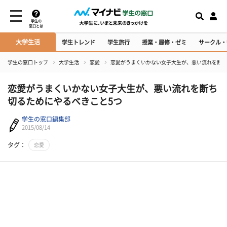
学生の
窓口とは
大学生活
学生トレンド
学生旅行
授業・履修・ゼミ
サークル・
学生の窓口トップ
大学生活
恋愛
恋愛がうまくいかない女子大生が、悪い流れを断ち
恋愛がうまくいかない女子大生が、悪い流れを断ち
切るためにやるべきこと5つ
学生の窓口編集部
2015/08/14
タグ：
恋愛