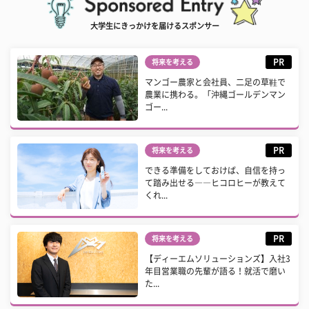
大学生にきっかけを届けるスポンサー
PR
将来を考える
マンゴー農家と会社員、二足の草鞋で
農業に携わる。「沖縄ゴールデンマン
ゴー...
PR
将来を考える
できる準備をしておけば、自信を持っ
て踏み出せる――ヒコロヒーが教えて
くれ...
PR
将来を考える
【ディーエムソリューションズ】入社3
年目営業職の先輩が語る！就活で磨い
た...