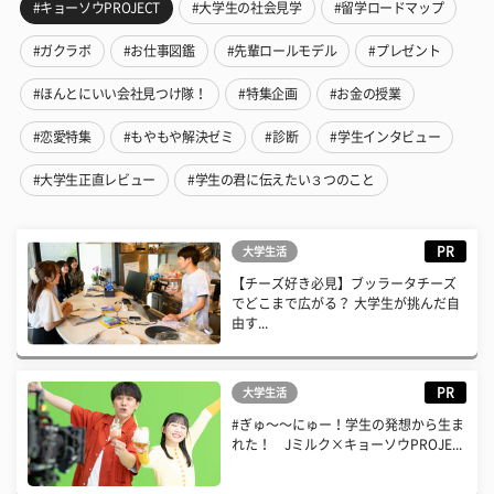
#キョーソウPROJECT
#大学生の社会見学
#留学ロードマップ
#ガクラボ
#お仕事図鑑
#先輩ロールモデル
#プレゼント
#ほんとにいい会社見つけ隊！
#特集企画
#お金の授業
#恋愛特集
#もやもや解決ゼミ
#診断
#学生インタビュー
#大学生正直レビュー
#学生の君に伝えたい３つのこと
PR
大学生活
【チーズ好き必見】ブッラータチーズ
でどこまで広がる？ 大学生が挑んだ自
由す...
PR
大学生活
#ぎゅ〜〜にゅー！学生の発想から生ま
れた！ Jミルク×キョーソウPROJE...