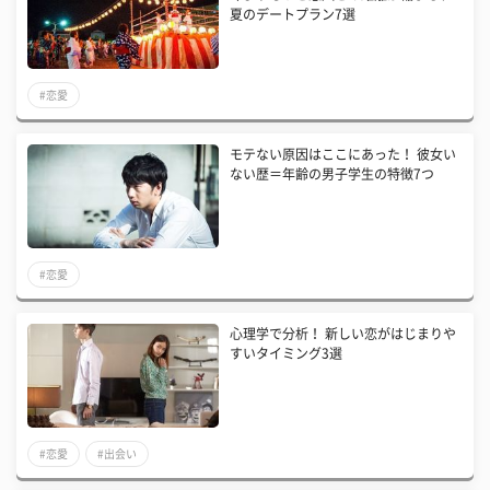
夏のデートプラン7選
#恋愛
モテない原因はここにあった！ 彼女い
ない歴＝年齢の男子学生の特徴7つ
#恋愛
心理学で分析！ 新しい恋がはじまりや
すいタイミング3選
#恋愛
#出会い