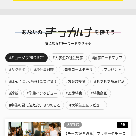
気になる #キーワード をタッチ
#キョーソウPROJECT
#大学生の社会見学
#留学ロードマップ
#ガクラボ
#お仕事図鑑
#先輩ロールモデル
#プレゼント
#ほんとにいい会社見つけ隊！
#お金の授業
#もやもや解決ゼミ
#診断
#学生インタビュー
#恋愛特集
#特集企画
#学生の君に伝えたい３つのこと
#大学生正直レビュー
PR
大学生活
【チーズ好き必見】ブッラータチーズ