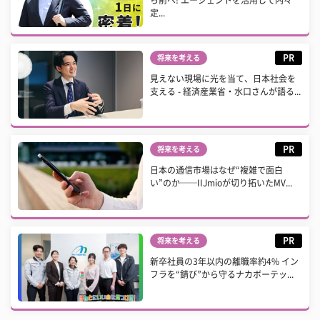
ら前へ! エージェントを活用して内々
定...
PR
将来を考える
見えない現場に光を当て、日本社会を
支える - 経済産業省・水口さんが語る...
PR
将来を考える
日本の通信市場はなぜ“複雑で面白
い”のか──IIJmioが切り拓いたMV...
PR
将来を考える
新卒社員の3年以内の離職率約4% イン
フラを“錆び”から守るナカボーテッ...