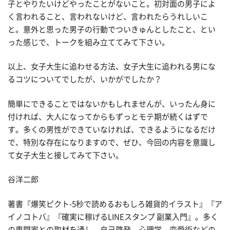
子とやりたいけどやったことがないこと。初対面の男子によ
く言われること、言われないけど、言われたらうれしいこ
と。意外と思った男子の行動でついきゅんとしたこと、とい
った感じで、トークを組み立ててみて下さい。
以上、女子大生に追わせる方法、女子大生に追われる男にな
るコツについてでしたが、いかがでしたか？
簡単にできることではないかもしれませんが、いったん身に
付ければ、大人になってからもずっとモテ期が続くはずで
す。多くの男性ができていなければ、できるようになるだけ
で、特別な存在になりますので、ぜひ、今回の内容を意識し
て女子大生と接してみて下さい。
谷洋二郎
著書『爆笑ピクト-5秒で読めるおもしろ雑貨的イラスト』『ア
イノコトバ』『確実に稼げるLINEスタンプ 副業入門』。多く
の専門家との取材を通し、自己啓発、心理学、恋愛術などの