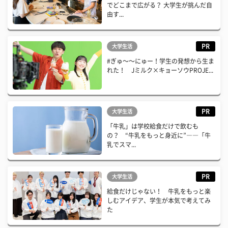
でどこまで広がる？ 大学生が挑んだ自
由す...
PR
大学生活
#ぎゅ〜〜にゅー！学生の発想から生ま
れた！ Jミルク×キョーソウPROJE...
PR
大学生活
「牛乳」は学校給食だけで飲むも
の？ “牛乳をもっと身近に”――「牛
乳でスマ...
PR
大学生活
給食だけじゃない！ 牛乳をもっと楽
しむアイデア、学生が本気で考えてみ
た