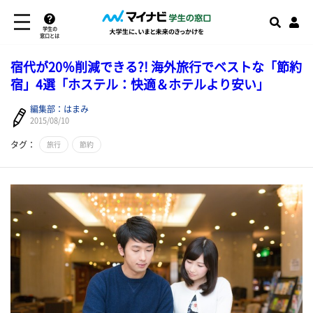
学生の
窓口とは
宿代が20％削減できる?! 海外旅行でベストな「節約
宿」4選「ホステル：快適＆ホテルより安い」
編集部：はまみ
2015/08/10
タグ：
旅行
節約