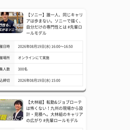
【ソニー】誰一人、同じキャリ
アは歩まない。ソニーで描く、
自分だけの専門性とは #先輩ロ
ールモデル
催日時
2026年08月19日(水) 16:00〜16:50
催場所
オンラインにて実施
集人数
300名
込締切
2026年08月19日(水) 15:00
【大林組】転勤&ジョブローテ
は怖くない！九州の現場から設
計・見積へ。大林組のキャリア
の広がり #先輩ロールモデル