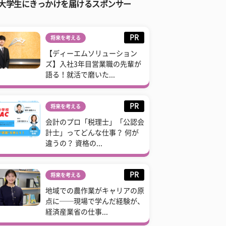
大学生にきっかけを届けるスポンサー
PR
将来を考える
【ディーエムソリューション
ズ】入社3年目営業職の先輩が
語る！就活で磨いた...
PR
将来を考える
会計のプロ「税理士」「公認会
計士」ってどんな仕事？ 何が
違うの？ 資格の...
PR
将来を考える
地域での農作業がキャリアの原
点に──現場で学んだ経験が、
経済産業省の仕事...