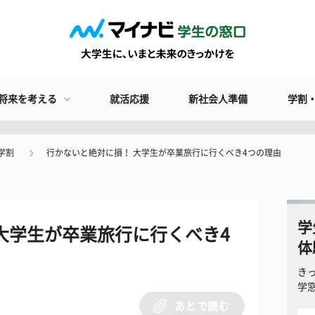
将来を考える
就活応援
新社会人準備
学割
学割
行かないと絶対に損！ 大学生が卒業旅行に行くべき4つの理由
学
大学生が卒業旅行に行くべき4
体
き
学
あとで読む