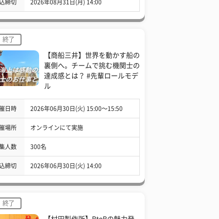
込締切
2026年08月31日(月) 14:00
終了
【商船三井】世界を動かす船の
裏側へ。チームで挑む機関士の
達成感とは？ #先輩ロールモデ
ル
催日時
2026年06月30日(火) 15:00〜15:50
催場所
オンラインにて実施
集人数
300名
込締切
2026年06月30日(火) 14:00
終了
【村田製作所】BtoBの魅力発