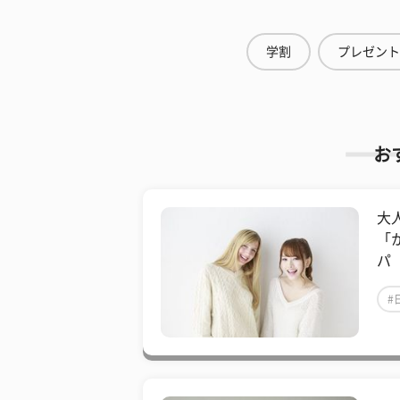
学割
プレゼント
お
大
「
パ
#