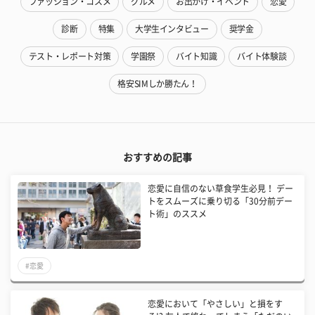
ファッション・コスメ
グルメ
お出かけ・イベント
恋愛
診断
特集
大学生インタビュー
奨学金
テスト・レポート対策
学園祭
バイト知識
バイト体験談
格安SIMしか勝たん！
おすすめの記事
恋愛に自信のない草食学生必見！ デー
トをスムーズに乗り切る「30分前デー
ト術」のススメ
#恋愛
恋愛において「やさしい」と損をす