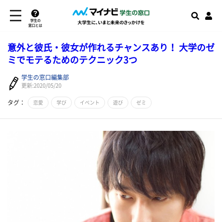
学生の
窓口とは
意外と彼氏・彼女が作れるチャンスあり！ 大学のゼ
ミでモテるためのテクニック3つ
学生の窓口編集部
更新:2020/05/20
タグ：
恋愛
学び
イベント
遊び
ゼミ