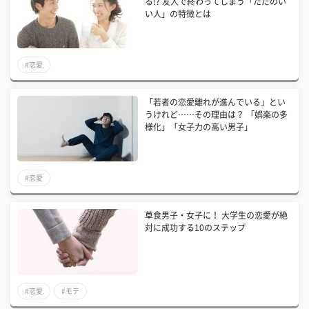
る!? 友人で終わってしまう「ただのい
い人」の特徴とは
#恋愛
「若者の恋愛離れが進んでいる」とい
うけれど……その理由は？ 「娯楽の多
様化」「女子力の高い男子」
#恋愛
草食男子・女子に！ 大学生の恋愛が絶
対に成功する10のステップ
#恋愛
#モテ