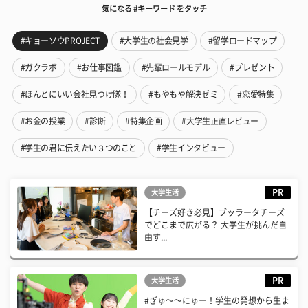
気になる #キーワード をタッチ
#キョーソウPROJECT
#大学生の社会見学
#留学ロードマップ
#ガクラボ
#お仕事図鑑
#先輩ロールモデル
#プレゼント
#ほんとにいい会社見つけ隊！
#もやもや解決ゼミ
#恋愛特集
#お金の授業
#診断
#特集企画
#大学生正直レビュー
#学生の君に伝えたい３つのこと
#学生インタビュー
PR
大学生活
【チーズ好き必見】ブッラータチーズ
でどこまで広がる？ 大学生が挑んだ自
由す...
PR
大学生活
#ぎゅ〜〜にゅー！学生の発想から生ま