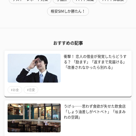
格安SIMしか勝たん！
おすすめの記事
衝撃！ 恋人の借金が発覚したらどうす
る？ 「励ます」「返すまで見届ける」
「改善されなかったら別れる」
#お金
#恋愛
うげっ……思わず食欲が失せた飲食店
「しょう油差しがベトベト」「埃まみ
れの空調」