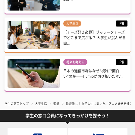
PR
大学生活
【チーズ好き必見】ブッラータチーズ
でどこまで広がる？ 大学生が挑んだ自
由...
PR
将来を考える
日本の通信市場はなぜ“複雑で面白
い”のか──IIJmioが切り拓いたMV...
学生の窓口トップ
大学生活
恋愛
歓迎派も！ 女子大生に聞いた、アニメ好き男性と
学生の窓口会員になってきっかけを探そう！