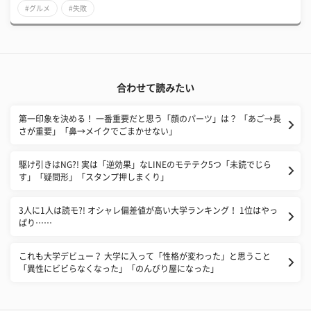
#グルメ
#失敗
合わせて読みたい
第一印象を決める！ 一番重要だと思う「顔のパーツ」は？ 「あご→長
さが重要」「鼻→メイクでごまかせない」
​駆け引きはNG?! 実は「逆効果」なLINEのモテテク5つ「未読でじら
す」「疑問形」「スタンプ押しまくり」
3人に1人は読モ?! オシャレ偏差値が高い大学ランキング！ 1位はやっ
ぱり……
これも大学デビュー？ 大学に入って「性格が変わった」と思うこと
「異性にビビらなくなった」「のんびり屋になった」