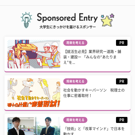
大学生にきっかけを届けるスポンサー
PR
将来を考える
【就活生必見】業界研究ー道路・舗
装・建設ー 「みんなの“あたりま
え”を...
PR
将来を考える
社会を動かすキーパーソン 税理士の
仕事に密着取材！
PR
将来を考える
「技術」と「改革マインド」で日本を
動かす