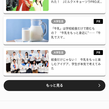
れた！ Jミルク×キョーソウPROJE...
PR
大学生活
「牛乳」は学校給食だけで飲むも
の？ “牛乳をもっと身近に”――「牛
乳でスマ...
PR
大学生活
給食だけじゃない！ 牛乳をもっと楽
しむアイデア、学生が本気で考えてみ
た
もっと見る