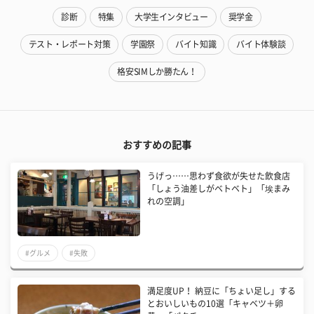
診断
特集
大学生インタビュー
奨学金
テスト・レポート対策
学園祭
バイト知識
バイト体験談
格安SIMしか勝たん！
おすすめの記事
うげっ……思わず食欲が失せた飲食店
「しょう油差しがベトベト」「埃まみ
れの空調」
#グルメ
#失敗
満足度UP！ 納豆に「ちょい足し」する
とおいしいもの10選「キャベツ＋卵