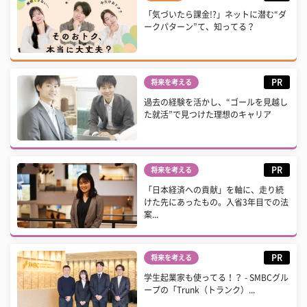
「気づいたら課金!?」ネットに潜む“ダ
ークパターン”て、知ってる？
PR
将来を考える
過去の経験を活かし、“ゴールを見越し
た就活”で見つけた理想のキャリア
PR
将来を考える
「日本経済への貢献」を軸に、走り続
けた先にあったもの。入省3年目での法
案...
PR
将来を考える
学生起業家も使ってる！？ - SMBCグル
ープの「Trunk（トランク）...