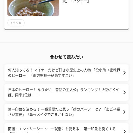
黄」「パクチー」
#グルメ
合わせて読みたい
​何人知ってる？ マイナーだけど好きな歴史上の人物 「役小角→密教界
のヒーロー」「南方熊楠→粘菌学すごい」
日本のヒーロー！ なりたい「昔話の主人公」ランキング！ 3位:かぐや
姫、同率1位は……
第一印象を決める！ 一番重要だと思う「顔のパーツ」は？ 「あご→長
さが重要」「鼻→メイクでごまかせない」
面接・エントリーシート……就活にも使える！ 第一印象を良くする