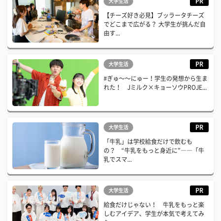
PR
大学生活
【チーズ好き必見】ブッラータチーズ
でどこまで広がる？ 大学生が挑んだ自
由す...
PR
大学生活
#ぎゅ〜〜にゅー！学生の発想から生ま
れた！ Jミルク×キョーソウPROJE...
PR
大学生活
「牛乳」は学校給食だけで飲むも
の？ “牛乳をもっと身近に”――「牛
乳でスマ...
PR
大学生活
給食だけじゃない！ 牛乳をもっと楽
しむアイデア、学生が本気で考えてみ