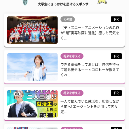
大学生にきっかけを届けるスポンサー
PR
その他
【ディズニー・アニメーションの名作
が“超”実写映画に進化】癒しと元気を
く...
PR
将来を考える
できる準備をしておけば、自信を持っ
て踏み出せる――ヒコロヒーが教えて
くれ...
PR
将来を考える
一人で悩んでいた就活を、相談しなが
ら前へ! エージェントを活用して内々
定...