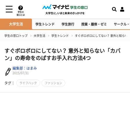
学生の
窓口とは
大学生活
学生トレンド
学生旅行
授業・履修・ゼミ
サークル・
学生の窓口トップ
大学生活
学生トレンド
すぐボロボロにしてない？ 意外と知らな
すぐボロボロにしてない？ 意外と知らない「カバ
ン」の寿命をのばすお手入れ方法4つ
編集部：はまみ
2015/07/31
タグ：
ライフハック
ファッション