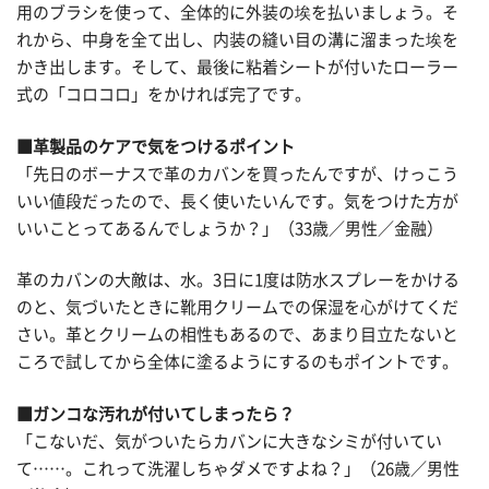
用のブラシを使って、全体的に外装の埃を払いましょう。そ
れから、中身を全て出し、内装の縫い目の溝に溜まった埃を
かき出します。そして、最後に粘着シートが付いたローラー
式の「コロコロ」をかければ完了です。
■革製品のケアで気をつけるポイント
「先日のボーナスで革のカバンを買ったんですが、けっこう
いい値段だったので、長く使いたいんです。気をつけた方が
いいことってあるんでしょうか？」（33歳／男性／金融）
革のカバンの大敵は、水。3日に1度は防水スプレーをかける
のと、気づいたときに靴用クリームでの保湿を心がけてくだ
さい。革とクリームの相性もあるので、あまり目立たないと
ころで試してから全体に塗るようにするのもポイントです。
■ガンコな汚れが付いてしまったら？
「こないだ、気がついたらカバンに大きなシミが付いてい
て……。これって洗濯しちゃダメですよね？」（26歳／男性