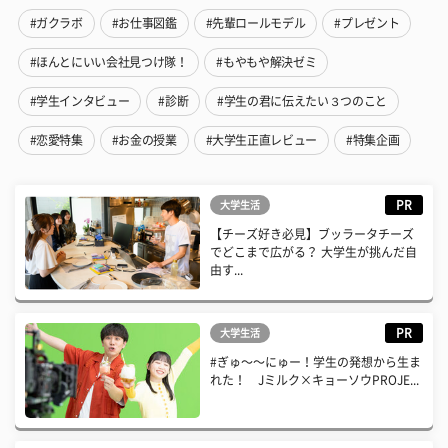
#ガクラボ
#お仕事図鑑
#先輩ロールモデル
#プレゼント
#ほんとにいい会社見つけ隊！
#もやもや解決ゼミ
#学生インタビュー
#診断
#学生の君に伝えたい３つのこと
#恋愛特集
#お金の授業
#大学生正直レビュー
#特集企画
PR
大学生活
【チーズ好き必見】ブッラータチーズ
でどこまで広がる？ 大学生が挑んだ自
由す...
PR
大学生活
#ぎゅ〜〜にゅー！学生の発想から生ま
れた！ Jミルク×キョーソウPROJE...