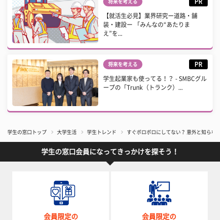
PR
将来を考える
【就活生必見】業界研究ー道路・舗
装・建設ー 「みんなの“あたりま
え”を...
PR
将来を考える
学生起業家も使ってる！？ - SMBCグル
ープの「Trunk（トランク）...
学生の窓口トップ
大学生活
学生トレンド
すぐボロボロにしてない？ 意外と知らな
学生の窓口会員になってきっかけを探そう！
会員限定の
会員限定の