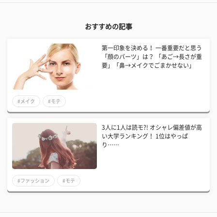
おすすめの記事
第一印象を決める！ 一番重要だと思う
「顔のパーツ」は？ 「あご→長さが重
要」「鼻→メイクでごまかせない」
#メイク
#モテ
3人に1人は読モ?! オシャレ偏差値が高
い大学ランキング！ 1位はやっぱ
り……
#ファッション
#モテ