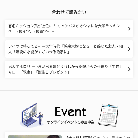
合わせて読みたい
有名ミッション系が上位に！ キャンパスがオシャレな大学ランキン
グ！ 3位関学、2位青学……
アイツは持ってる……大学時代「将来大物になる」と感じた友人・知
人「演説の才能がすごい→政治家に」
思わずホロリ……涙が出るほどうれしかった親からの仕送り「牛肉1
キロ」「現金」「誕生日プレゼント」
オンラインイベントの参加申込
【大林組】転勤&ジョブローテは怖くな