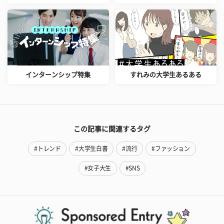
インターンシップ特集
すれみの大学生あるある
この記事に関連するタグ
#トレンド
#大学生白書
#流行
#ファッション
#女子大生
#SNS