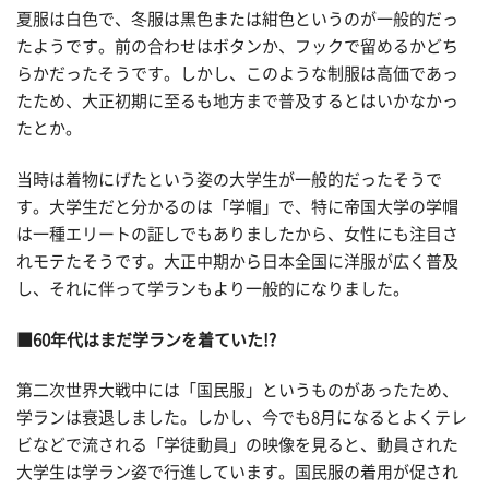
夏服は白色で、冬服は黒色または紺色というのが一般的だっ
たようです。前の合わせはボタンか、フックで留めるかどち
らかだったそうです。しかし、このような制服は高価であっ
たため、大正初期に至るも地方まで普及するとはいかなかっ
たとか。
当時は着物にげたという姿の大学生が一般的だったそうで
す。大学生だと分かるのは「学帽」で、特に帝国大学の学帽
は一種エリートの証しでもありましたから、女性にも注目さ
れモテたそうです。大正中期から日本全国に洋服が広く普及
し、それに伴って学ランもより一般的になりました。
■60年代はまだ学ランを着ていた!?
第二次世界大戦中には「国民服」というものがあったため、
学ランは衰退しました。しかし、今でも8月になるとよくテレ
ビなどで流される「学徒動員」の映像を見ると、動員された
大学生は学ラン姿で行進しています。国民服の着用が促され