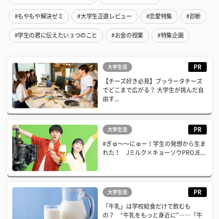
#もやもや解決ゼミ
#大学生正直レビュー
#恋愛特集
#診断
#学生の君に伝えたい３つのこと
#お金の授業
#特集企画
PR
大学生活
【チーズ好き必見】ブッラータチーズ
でどこまで広がる？ 大学生が挑んだ自
由す...
PR
大学生活
#ぎゅ〜〜にゅー！学生の発想から生ま
れた！ Jミルク×キョーソウPROJE...
PR
大学生活
「牛乳」は学校給食だけで飲むも
の？ “牛乳をもっと身近に”――「牛