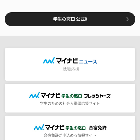
学生の窓口 公式X
学生のための社会人準備応援サイト
合宿免許が申込める情報サイト