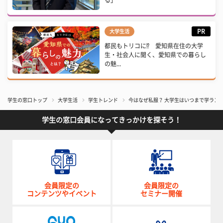
る」
PR
大学生活
都民もトリコに⁉ 愛知県在住の大学
生・社会人に聞く、愛知県での暮らし
の魅...
学生の窓口トップ
大学生活
学生トレンド
今はなぜ私服？ 大学生はいつまで学ラン
学生の窓口会員になってきっかけを探そう！
会員限定の
会員限定の
コンテンツやイベント
セミナー開催