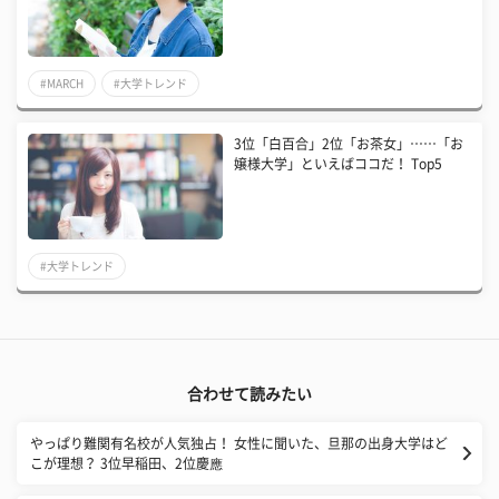
#MARCH
#大学トレンド
3位「白百合」2位「お茶女」……「お
嬢様大学」といえばココだ！ Top5
#大学トレンド
合わせて読みたい
やっぱり難関有名校が人気独占！ 女性に聞いた、旦那の出身大学はど
こが理想？ 3位早稲田、2位慶應