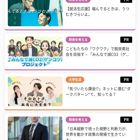
【就活生応援】噛んでるときは、うつ
むきづらいよ。
PR
将来を考える
こどもたちの「ワクワク」で脱炭素社
会を目指す – 「みんなで減CO2（ゲ...
PR
大学生活
「気づいたら課金!?」ネットに潜む“ダ
ークパターン”て、知ってる？
PR
将来を考える
「日本縦断で培った視野と判断力が、
世界を動かす政策の現場で生きてい