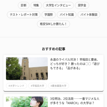
診断
特集
大学生インタビュー
奨学金
テスト・レポート対策
学園祭
バイト知識
バイト体験談
格安SIMしか勝たん！
おすすめの記事
永遠のライバル対決！ 早稲田と慶應、
どっちが好き？ 勝ったのは◯◯「遊び
もできる」「品がある」
#大学トレンド
#早稲田大学
#慶應義塾大学
3位明治、2位法政……一番マジメな人
が多そうな「MARCH」の大学は？