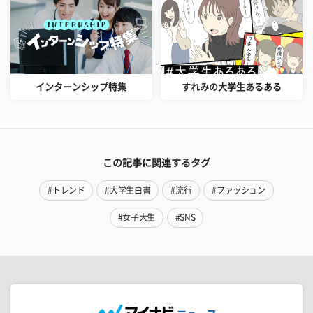
インターンシップ特集
すれみの大学生あるある
この記事に関連するタグ
#トレンド
#大学生白書
#流行
#ファッション
#女子大生
#SNS