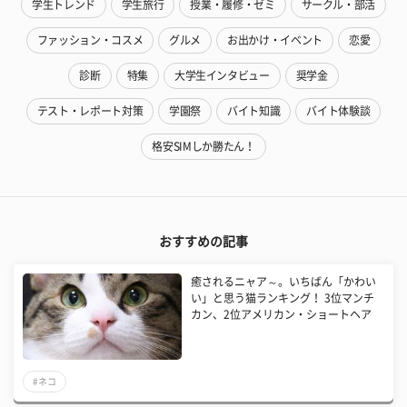
学生トレンド
学生旅行
授業・履修・ゼミ
サークル・部活
ファッション・コスメ
グルメ
お出かけ・イベント
恋愛
診断
特集
大学生インタビュー
奨学金
テスト・レポート対策
学園祭
バイト知識
バイト体験談
格安SIMしか勝たん！
おすすめの記事
癒されるニャア～。いちばん「かわい
い」と思う猫ランキング！ 3位マンチ
カン、2位アメリカン・ショートヘア
#ネコ