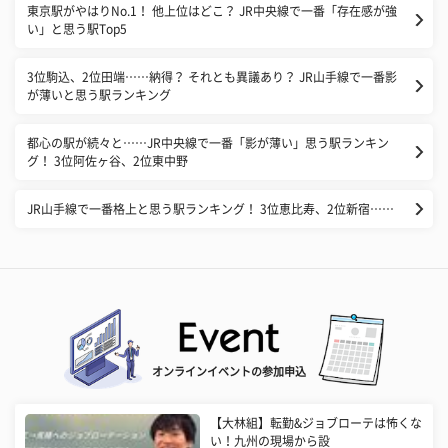
東京駅がやはりNo.1！ 他上位はどこ？ JR中央線で一番「存在感が強
い」と思う駅Top5
3位駒込、2位田端……納得？ それとも異議あり？ JR山手線で一番影
が薄いと思う駅ランキング
都心の駅が続々と……JR中央線で一番「影が薄い」思う駅ランキン
グ！ 3位阿佐ヶ谷、2位東中野
JR山手線で一番格上と思う駅ランキング！ 3位恵比寿、2位新宿……
オンラインイベントの参加申込
【大林組】転勤&ジョブローテは怖くな
い！九州の現場から設