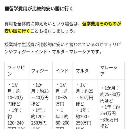
留学費用が比較的安い国に行く
費用を全体的に抑えたいという場合は、
留学費用そのものが
安い国に行く
ことも検討しましょう。
授業料や生活費が比較的に安いと言われているのがフィリピ
ンやフィジー・インド・マルタ・マレーシアです。
フィリピ
マレーシ
フィジー
インド
マルタ
ン
ア
・1か
・1か
・1か
・1か
・1か月：
月：約
月：約25
月：約
月：約25
約25~30万
10~20万
～40万円
10~35
～50万円
円ほど
円ほど
ほど
万円
ほど
・1年：約
・1年：
・1年：
・ 1
・1年：
264万円
約
約120～
年：約
約200～
~336万円
120~240
250万円
80~200
250万円
ほど