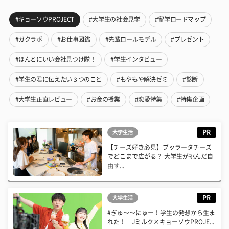
#キョーソウPROJECT
#大学生の社会見学
#留学ロードマップ
#ガクラボ
#お仕事図鑑
#先輩ロールモデル
#プレゼント
#ほんとにいい会社見つけ隊！
#学生インタビュー
#学生の君に伝えたい３つのこと
#もやもや解決ゼミ
#診断
#大学生正直レビュー
#お金の授業
#恋愛特集
#特集企画
PR
大学生活
【チーズ好き必見】ブッラータチーズ
でどこまで広がる？ 大学生が挑んだ自
由す...
PR
大学生活
#ぎゅ〜〜にゅー！学生の発想から生ま
れた！ Jミルク×キョーソウPROJE...