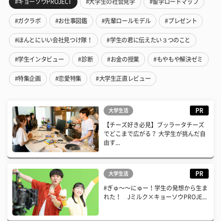
#キョーソウPROJECT
#大学生の社会見学
#留学ロードマップ
#ガクラボ
#お仕事図鑑
#先輩ロールモデル
#プレゼント
#ほんとにいい会社見つけ隊！
#学生の君に伝えたい３つのこと
#学生インタビュー
#診断
#お金の授業
#もやもや解決ゼミ
#特集企画
#恋愛特集
#大学生正直レビュー
PR
大学生活
【チーズ好き必見】ブッラータチーズ
でどこまで広がる？ 大学生が挑んだ自
由す...
PR
大学生活
#ぎゅ〜〜にゅー！学生の発想から生ま
れた！ Jミルク×キョーソウPROJE...