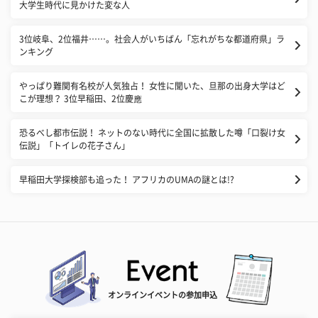
大学生時代に見かけた変な人
3位岐阜、2位福井……。社会人がいちばん「忘れがちな都道府県」ラ
ンキング
やっぱり難関有名校が人気独占！ 女性に聞いた、旦那の出身大学はど
こが理想？ 3位早稲田、2位慶應
恐るべし都市伝説！ ネットのない時代に全国に拡散した噂「口裂け女
伝説」「トイレの花子さん」
早稲田大学探検部も追った！ アフリカのUMAの謎とは!?
オンラインイベントの参加申込