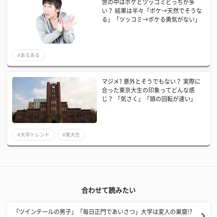
世の中はボケとツッコミどっちが多
い？ 結果は半々「ボケ→天然でそうな
る」「ツッコミ→ボケる勇気がない」
#あるある
マジメ? 意外とそうでもない？ 実際に
合った東京大生の印象ってどんな感
じ？ 「気さく」「頭の回転が速い」
#大学トレンド
#東大生
合わせて読みたい
「ツインテールの男子」「毎日正門であいさつ」大学は変人の巣窟!?