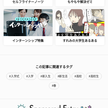
セルフライナーノーツ
もやもや解決ゼミ
インターンシップ特集
すれみの大学生あるある
この記事に関連するタグ
#入学式
#入学
#新入生
#新生活
#高校
#高校生
#春