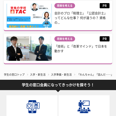
PR
将来を考える
会計のプロ「税理士」「公認会計士」
ってどんな仕事？ 何が違うの？ 資格
の...
PR
将来を考える
「技術」と「改革マインド」で日本を
動かす
学生の窓口トップ
入学・新生活
入学準備・新生活
「わんちゃん」「詰んだ……」大
学生の窓口会員になってきっかけを探そう！