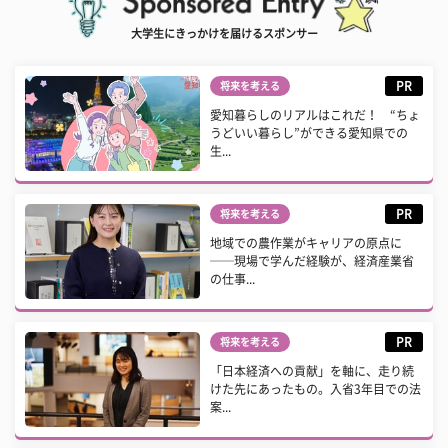
大学生にきっかけを届けるスポンサー
PR
将来を考える
愛知暮らしのリアルはこれだ！ “ちょ
うどいい暮らし”ができる愛知県での
生...
PR
将来を考える
地域での農作業がキャリアの原点に
──現場で学んだ経験が、経済産業省
の仕事...
PR
将来を考える
「日本経済への貢献」を軸に、走り続
けた先にあったもの。入省3年目での法
案...