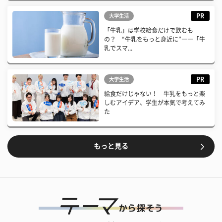
PR
大学生活
「牛乳」は学校給食だけで飲むも
の？ “牛乳をもっと身近に”――「牛
乳でスマ...
PR
大学生活
給食だけじゃない！ 牛乳をもっと楽
しむアイデア、学生が本気で考えてみ
た
もっと見る