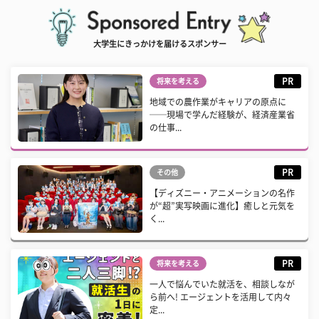
大学生にきっかけを届けるスポンサー
PR
将来を考える
地域での農作業がキャリアの原点に
──現場で学んだ経験が、経済産業省
の仕事...
PR
その他
【ディズニー・アニメーションの名作
が“超”実写映画に進化】癒しと元気を
く...
PR
将来を考える
一人で悩んでいた就活を、相談しなが
ら前へ! エージェントを活用して内々
定...