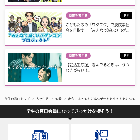
PR
将来を考える
こどもたちの「ワクワク」で脱炭素社
会を目指す – 「みんなで減CO2（ゲ...
PR
将来を考える
【就活生応援】噛んでるときは、うつ
むきづらいよ。
学生の窓口トップ
大学生活
恋愛
出会いはある？ どんなデートをする？ 気になる大
学生の窓口会員になってきっかけを探そう！