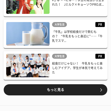
#ぎゅ〜〜にゅー！学生の発想から生ま
れた！ Jミルク×キョーソウPROJE...
PR
大学生活
「牛乳」は学校給食だけで飲むも
の？ “牛乳をもっと身近に”――「牛
乳でスマ...
PR
大学生活
給食だけじゃない！ 牛乳をもっと楽
しむアイデア、学生が本気で考えてみ
た
もっと見る