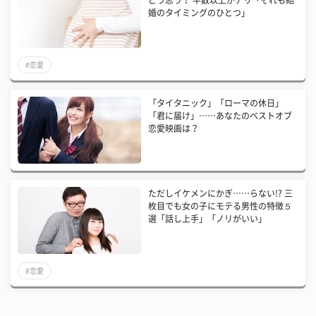
どう思う？ 半数以上がアリ「それも結
婚のタイミングのひとつ」
#恋愛
「タイタニック」「ローマの休日」
「君に届け」……あなたのベストオブ
恋愛映画は？
ただしイケメンにかぎ……らない!? 三
枚目でも女の子にモテる男性の特徴５
選「話し上手」「ノリがいい」
#恋愛