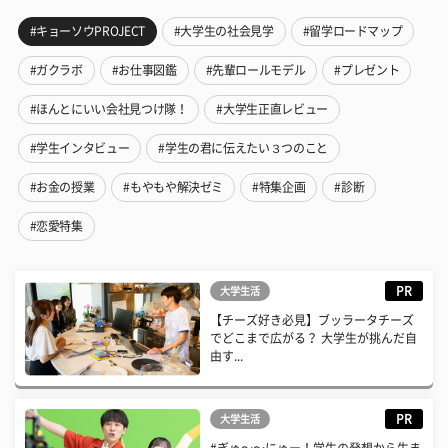
#キョーソウPROJECT
#大学生の社会見学
#留学ロードマップ
#ガクラボ
#お仕事図鑑
#先輩ロールモデル
#プレゼント
#ほんとにいい会社見つけ隊！
#大学生正直レビュー
#学生インタビュー
#学生の君に伝えたい３つのこと
#お金の授業
#もやもや解決ゼミ
#特集企画
#診断
#恋愛特集
PR
大学生活
【チーズ好き必見】ブッラータチーズ
でどこまで広がる？ 大学生が挑んだ自
由す...
PR
大学生活