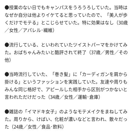
●授業のない日でもキャンパスをうろうろしていた。当時は
なぜか自分は他よりイケてると思っていたので、「美人が歩
くだけでモテる」とこじらせていた。特に効果はなし（30歳
／女性／アパレル･繊維）
●流行している、といわれていたツイストパーマをかけてみ
た。おばちゃんみたいと酷評されて終了（37歳／男性／その
他）
●当時流行していた、「巻き髪」に「カーディガンを肩から
掛ける」というファッションを実践していた。友達や周りも
みんな同じ格好で、アピールした相手から区別がつかないと
言われただけだった（34歳／女性／運輸･倉庫）
●雑誌の「イマドキ女子」のようなモテメイクをまねしてみ
た。周りから、けばい、化粧が濃いなどと言われ、散々だっ
た（24歳／女性／食品･飲料）