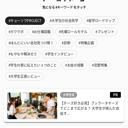
気になる #キーワード をタッチ
#キョーソウPROJECT
#大学生の社会見学
#留学ロードマップ
#ガクラボ
#お仕事図鑑
#先輩ロールモデル
#プレゼント
#ほんとにいい会社見つけ隊！
#診断
#特集企画
#もやもや解決ゼミ
#学生インタビュー
#学生の君に伝えたい３つのこと
#お金の授業
#恋愛特集
#大学生正直レビュー
PR
大学生活
【チーズ好き必見】ブッラータチーズ
でどこまで広がる？ 大学生が挑んだ自
由す...