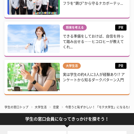
フラを“錆び”から守るナカボーテッ...
PR
将来を考える
できる準備をしておけば、自信を持っ
て踏み出せる――ヒコロヒーが教えて
くれ...
PR
大学生活
実は学生の約4人に3人が経験あり!? ア
ンケートから知るダークパターン入門
学生の窓口トップ
大学生活
恋愛
今思うと恥ずかしい！ 「モテ大学生」になるため
学生の窓口会員になってきっかけを探そう！