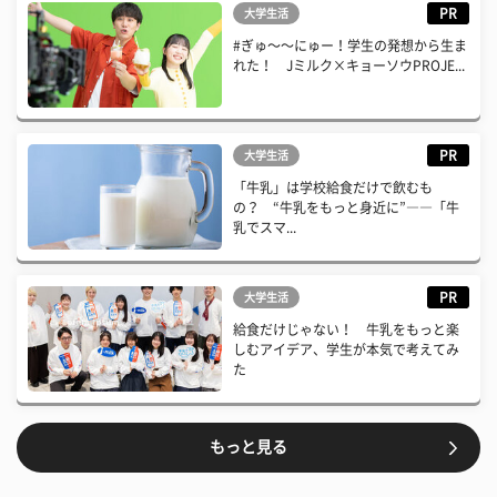
PR
大学生活
#ぎゅ〜〜にゅー！学生の発想から生ま
れた！ Jミルク×キョーソウPROJE...
PR
大学生活
「牛乳」は学校給食だけで飲むも
の？ “牛乳をもっと身近に”――「牛
乳でスマ...
PR
大学生活
給食だけじゃない！ 牛乳をもっと楽
しむアイデア、学生が本気で考えてみ
た
もっと見る