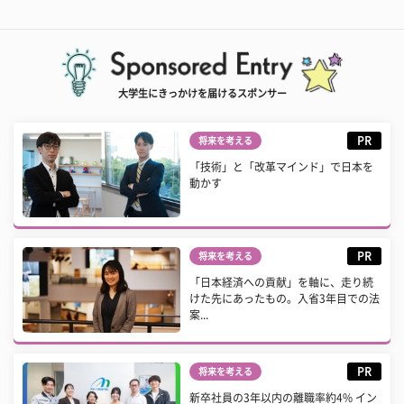
大学生にきっかけを届けるスポンサー
PR
将来を考える
「技術」と「改革マインド」で日本を
動かす
PR
将来を考える
「日本経済への貢献」を軸に、走り続
けた先にあったもの。入省3年目での法
案...
PR
将来を考える
新卒社員の3年以内の離職率約4% イン