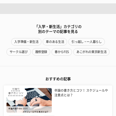
「入学・新生活」カテゴリの
別のテーマの記事を見る
入学準備・新生活
車のある生活
引っ越し・一人暮らし
サークル選び
履修登録
春からFES
あこがれの東京新生活
おすすめの記事
卒論の書き方とコツ！ スケジュールや
注意点とは？