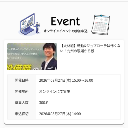
オンラインイベントの参加申込
【大林組】転勤&ジョブローテは怖くな
い！九州の現場から設
開催日時
2026年08月27日(木) 15:00〜16:00
開催場所
オンラインにて実施
募集人数
300名
申込締切
2026年08月27日(木) 14:00