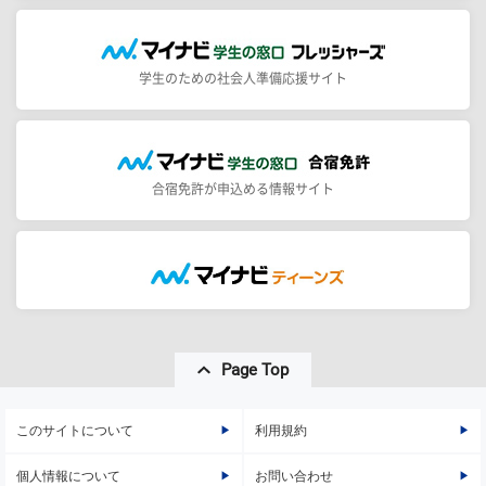
学生のための社会人準備応援サイト
合宿免許が申込める情報サイト
Page Top
このサイトについて
利用規約
個人情報について
お問い合わせ