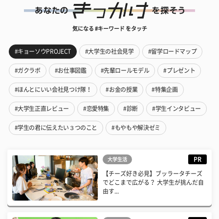
気になる #キーワード をタッチ
#キョーソウPROJECT
#大学生の社会見学
#留学ロードマップ
#ガクラボ
#お仕事図鑑
#先輩ロールモデル
#プレゼント
#ほんとにいい会社見つけ隊！
#お金の授業
#特集企画
#大学生正直レビュー
#恋愛特集
#診断
#学生インタビュー
#学生の君に伝えたい３つのこと
#もやもや解決ゼミ
PR
大学生活
【チーズ好き必見】ブッラータチーズ
でどこまで広がる？ 大学生が挑んだ自
由す...