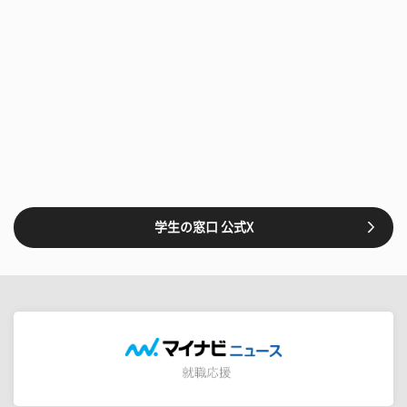
学生の窓口 公式X