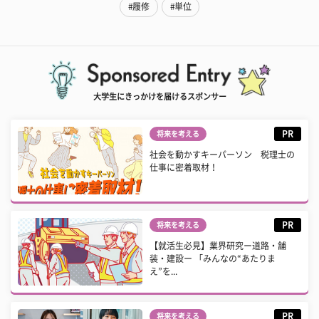
#履修
#単位
大学生にきっかけを届けるスポンサー
PR
将来を考える
社会を動かすキーパーソン 税理士の
仕事に密着取材！
PR
将来を考える
【就活生必見】業界研究ー道路・舗
装・建設ー 「みんなの“あたりま
え”を...
PR
将来を考える