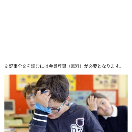
※記事全文を読むには会員登録（無料）が必要となります。