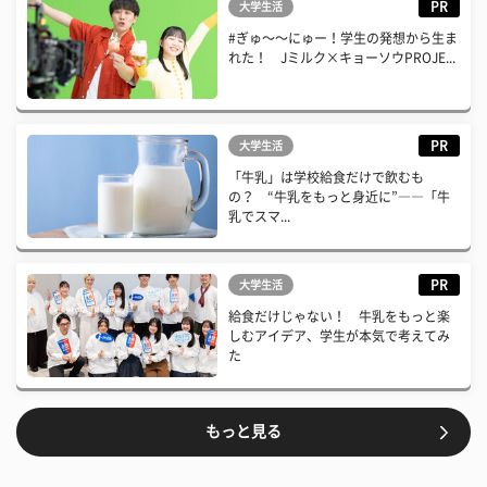
PR
大学生活
#ぎゅ〜〜にゅー！学生の発想から生ま
れた！ Jミルク×キョーソウPROJE...
PR
大学生活
「牛乳」は学校給食だけで飲むも
の？ “牛乳をもっと身近に”――「牛
乳でスマ...
PR
大学生活
給食だけじゃない！ 牛乳をもっと楽
しむアイデア、学生が本気で考えてみ
た
もっと見る