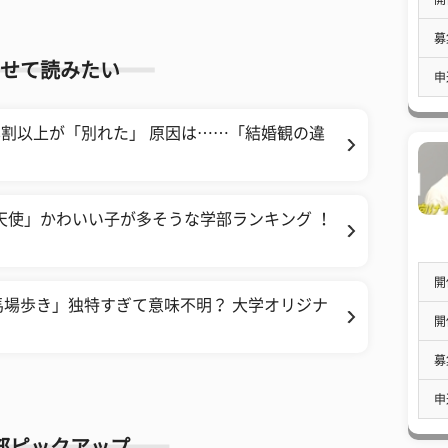
募
せて読みたい
申
8割以上が「別れた」 原因は……「結婚観の違
の天使」かわいい子が多そうな学部ランキング ！
開
馬場歩き」独特すぎて意味不明？ 大学オリジナ
開
募
申
部ピックアップ