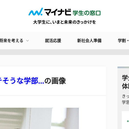
将来を考える
就活応援
新社会人準備
学割
学
そうな学部...
の画像
体
き
学