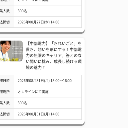
集人数
300名
込締切
2026年08月27日(木) 14:00
【中部電力】「きれいごと」を
貫き、想いを形にする！中部電
力の無限のキャリア。答えのな
い問いに挑み、成長し続ける環
境の魅力 #
催日時
2026年08月31日(月) 15:00〜16:00
催場所
オンラインにて実施
集人数
300名
込締切
2026年08月31日(月) 14:00