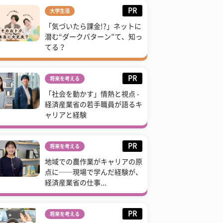
PR
大学生活
「気づいたら課金!?」ネットに
潜む“ダークパターン”て、知っ
てる？
PR
将来を考える
「社会を動かす」情熱と視点 -
経済産業省の若手職員が語るキ
ャリアと経験
PR
将来を考える
地域での農作業がキャリアの原
点に──現場で学んだ経験が、
経済産業省の仕事...
PR
将来を考える