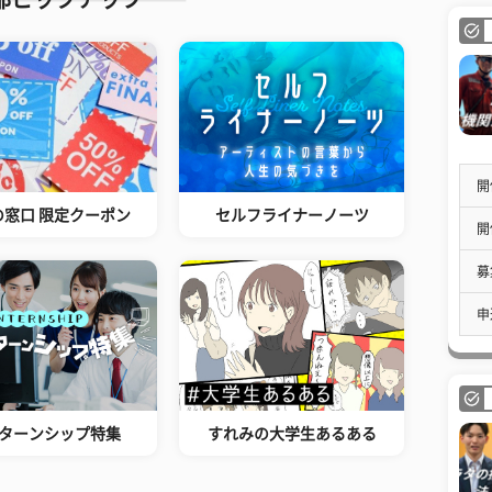
開
の窓口 限定クーポン
セルフライナーノーツ
開
募
申
ターンシップ特集
すれみの大学生あるある