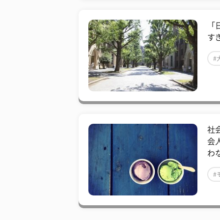
​
す
#
​
会
わ
#