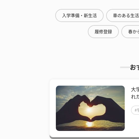
入学準備・新生活
車のある生活
履修登録
春から
お
大
れ
#