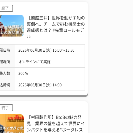
終了
【商船三井】世界を動かす船の
裏側へ。チームで挑む機関士の
達成感とは？ #先輩ロールモデ
ル
催日時
2026年06月30日(火) 15:00〜15:50
催場所
オンラインにて実施
集人数
300名
込締切
2026年06月30日(火) 14:00
終了
【村田製作所】BtoBの魅力発
見！業界の壁を越えて世界にイ
ンパクトを与える“ボーダレス