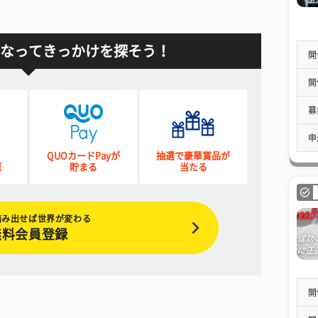
なってきっかけを探そう！
開
開
募
申
QUOカードPayが
抽選で豪華賞品が
催
貯まる
当たる
踏み出せば世界が変わる
無料会員登録
開