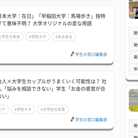
「日本大学：在日」「早稲田大学：馬場歩き」独特
ぎて意味不明？ 大学オリジナルの変な用語
開
大学生の本音
#学校ネタ
#あるある
開
学生の窓口編集部
募
申
社会人×大学生カップルがうまくいく可能性は？ 社
人「悩みを相談できない」学生「お金の感覚が合
ない」
モテ
#学校ネタ
#大学生の本音
学生の窓口編集部
開
開