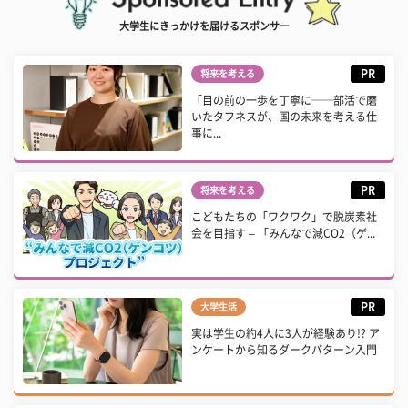
大学生にきっかけを届けるスポンサー
PR
将来を考える
「目の前の一歩を丁寧に──部活で磨
いたタフネスが、国の未来を考える仕
事に...
PR
将来を考える
こどもたちの「ワクワク」で脱炭素社
会を目指す – 「みんなで減CO2（ゲ...
PR
大学生活
実は学生の約4人に3人が経験あり!? ア
ンケートから知るダークパターン入門