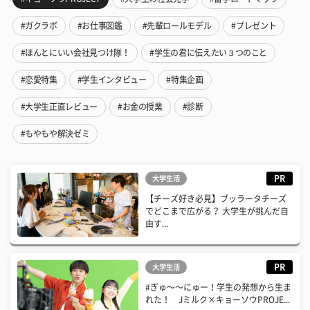
#ガクラボ
#お仕事図鑑
#先輩ロールモデル
#プレゼント
#ほんとにいい会社見つけ隊！
#学生の君に伝えたい３つのこと
#恋愛特集
#学生インタビュー
#特集企画
#大学生正直レビュー
#お金の授業
#診断
#もやもや解決ゼミ
PR
大学生活
【チーズ好き必見】ブッラータチーズ
でどこまで広がる？ 大学生が挑んだ自
由す...
PR
大学生活
#ぎゅ〜〜にゅー！学生の発想から生ま
れた！ Jミルク×キョーソウPROJE...