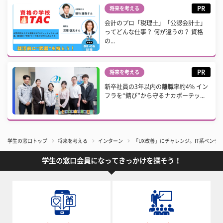
PR
将来を考える
会計のプロ「税理士」「公認会計士」
ってどんな仕事？ 何が違うの？ 資格
の...
PR
将来を考える
新卒社員の3年以内の離職率約4% イン
フラを“錆び”から守るナカボーテッ...
学生の窓口トップ
将来を考える
インターン
「UX改善」にチャレンジ。IT系ベンチ
学生の窓口会員になってきっかけを探そう！