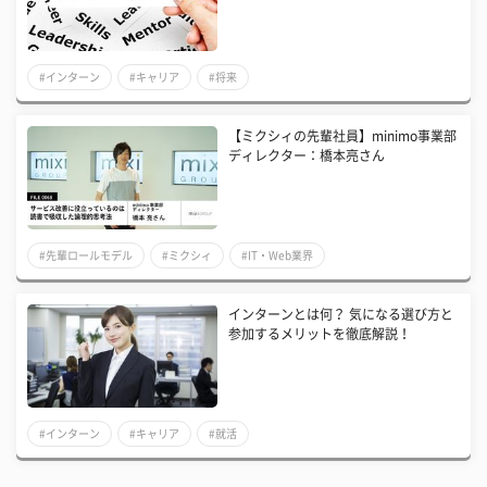
#インターン
#キャリア
#将来
【ミクシィの先輩社員】minimo事業部
ディレクター：橋本亮さん
#先輩ロールモデル
#ミクシィ
#IT・Web業界
インターンとは何？ 気になる選び方と
参加するメリットを徹底解説！
#インターン
#キャリア
#就活