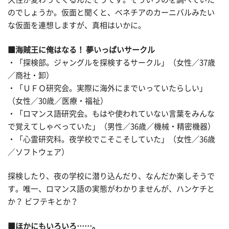
のでしょうか。仮面と聞くと、ベネチアのカーニバルみたい
な仮面を連想しますが、真相はいかに。
■海賊王に俺はなる！ 夢いっぱいサークル
・「探検部。ジャングルを探検するサークル」（女性／37歳
／商社・卸）
・「ＵＦＯ研究会。実際に海外にまでいっていたらしい」
（女性／30歳／医療・福祉）
・「ロマンス語研究会。もはや使われていない言葉をみんな
で覚えてしゃべっていた」（男性／36歳／機械・精密機器）
・「心霊研究科。夜学校でこそこそしていた」（女性／36歳
／ソフトウェア）
探検したり、夜の学校に潜り込んだり、なんだか楽しそうで
す。唯一、ロマンス語の実態がわかりませんが、ハンケチと
か？ ビフテキとか？
■ほかにもいろいろ……。