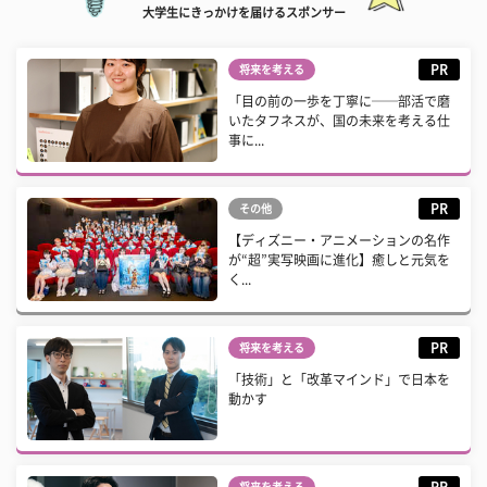
大学生にきっかけを届けるスポンサー
PR
将来を考える
「目の前の一歩を丁寧に──部活で磨
いたタフネスが、国の未来を考える仕
事に...
PR
その他
【ディズニー・アニメーションの名作
が“超”実写映画に進化】癒しと元気を
く...
PR
将来を考える
「技術」と「改革マインド」で日本を
動かす
PR
将来を考える