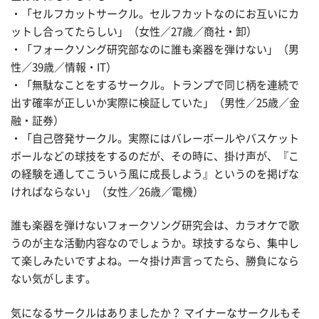
・「セルフカットサークル。セルフカットなのにお互いにカ
ットし合ってたらしい」（女性／27歳／商社・卸）
・「フォークソング研究部なのに誰も楽器を弾けない」（男
性／39歳／情報・IT）
・「無駄なことをするサークル。トランプで同じ柄を連続で
出す確率が正しいか実際に検証していた」（男性／25歳／金
融・証券）
・「自己啓発サークル。実際にはバレーボールやバスケット
ボールなどの球技をするのだが、その時に、掛け声が、『こ
の経験を通してこういう風に成長しよう』というのを掲げな
ければならない」（女性／26歳／電機）
誰も楽器を弾けないフォークソング研究会は、カラオケで歌
うのが主な活動内容なのでしょうか。球技するなら、集中し
て楽しみたいですよね。一々掛け声言ってたら、勝負になら
ない気がします。
気になるサークルはありましたか？ マイナーなサークルもそ