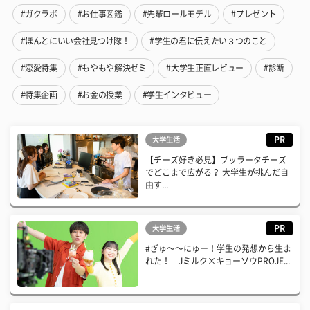
#ガクラボ
#お仕事図鑑
#先輩ロールモデル
#プレゼント
#ほんとにいい会社見つけ隊！
#学生の君に伝えたい３つのこと
#恋愛特集
#もやもや解決ゼミ
#大学生正直レビュー
#診断
#特集企画
#お金の授業
#学生インタビュー
PR
大学生活
【チーズ好き必見】ブッラータチーズ
でどこまで広がる？ 大学生が挑んだ自
由す...
PR
大学生活
#ぎゅ〜〜にゅー！学生の発想から生ま
れた！ Jミルク×キョーソウPROJE...