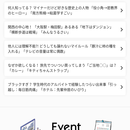
​何人知ってる？ マイナーだけど好きな歴史上の人物 「役小角→密教界
のヒーロー」「南方熊楠→粘菌学すごい」
関西の中心地！ 「大阪駅・梅田駅」あるある「地下はダンジョン」
「横断歩道は戦場」「みんなうるさい」
他人には理解不能?! どうしても譲れないマイルール「豚汁に柿の種を
入れる」「テレビの音量は常に偶数」
なぜか欲しくなる！ 旅先でついつい買ってしまう「ご当地○○」は？
「カレー」「キティちゃんストラップ」
ブラックすぎ？ 学生時代のアルバイトで経験したつらい出来事「引っ
越し：毎日筋肉痛」「ホテル：先輩仲居のいびり」