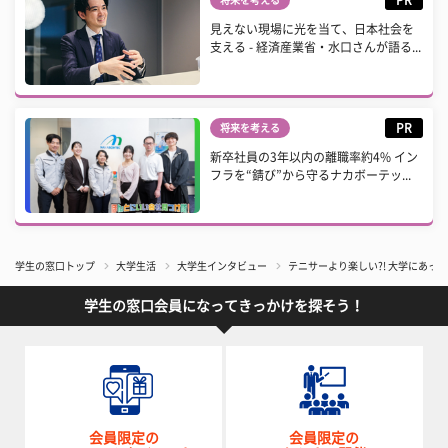
見えない現場に光を当て、日本社会を
支える - 経済産業省・水口さんが語る...
PR
将来を考える
新卒社員の3年以内の離職率約4% イン
フラを“錆び”から守るナカボーテッ...
学生の窓口トップ
大学生活
大学生インタビュー
テニサーより楽しい?! 大学にあ
学生の窓口会員になってきっかけを探そう！
会員限定の
会員限定の