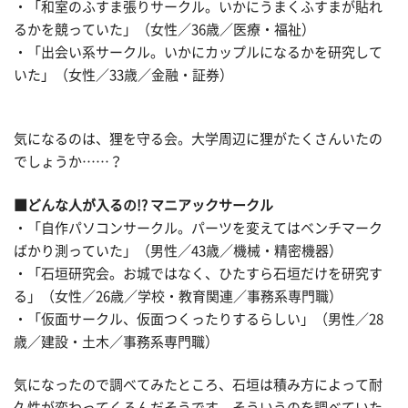
・「和室のふすま張りサークル。いかにうまくふすまが貼れ
るかを競っていた」（女性／36歳／医療・福祉）
・「出会い系サークル。いかにカップルになるかを研究して
いた」（女性／33歳／金融・証券）
気になるのは、狸を守る会。大学周辺に狸がたくさんいたの
でしょうか……？
■どんな人が入るの!? マニアックサークル
・「自作パソコンサークル。パーツを変えてはベンチマーク
ばかり測っていた」（男性／43歳／機械・精密機器）
・「石垣研究会。お城ではなく、ひたすら石垣だけを研究す
る」（女性／26歳／学校・教育関連／事務系専門職）
・「仮面サークル、仮面つくったりするらしい」（男性／28
歳／建設・土木／事務系専門職）
気になったので調べてみたところ、石垣は積み方によって耐
久性が変わってくるんだそうです。そういうのを調べていた