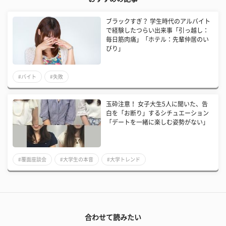
ブラックすぎ？ 学生時代のアルバイト
で経験したつらい出来事「引っ越し：
毎日筋肉痛」「ホテル：先輩仲居のい
びり」
#バイト
#失敗
玉砕注意！ 女子大生5人に聞いた、告
白を「お断り」するシチュエーション
「デートを一緒に楽しむ姿勢がない」
#覆面座談会
#大学生の本音
#大学トレンド
合わせて読みたい