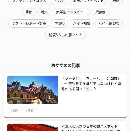
ファッション・コスメ
グルメ
お出かけ・イベント
恋愛
診断
特集
大学生インタビュー
奨学金
テスト・レポート対策
学園祭
バイト知識
バイト体験談
格安SIMしか勝たん！
おすすめの記事
「ブータン」「キューバ」「北朝鮮」
……旅行をするほどではないけれど興
味のある国ってどこ？
#海外
#旅行
外国人に人気の日本の観光スポット