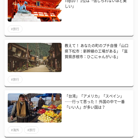
Top10！ 1位は「信じられないほど美
しい」
#旅行
教えて！ あなたの町のプチ自慢「山口
県下松市：新幹線の工場がある」「滋
賀県彦根市：ひこにゃんがいる」
#旅行
「台湾」「アメリカ」「スペイン」
……行って思った！ 外国の中で一番
「いい人」が多い国は？
#海外
#旅行