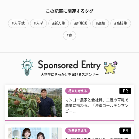
この記事に関連するタグ
#入学式
#入学
#新入生
#新生活
#高校
#高校生
#春
大学生にきっかけを届けるスポンサー
PR
将来を考える
マンゴー農家と会社員、二足の草鞋で
農業に携わる。「沖縄ゴールデンマン
ゴー...
PR
将来を考える