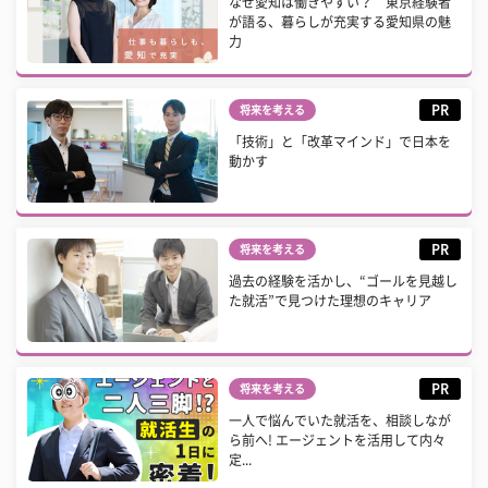
なぜ愛知は働きやすい？ 東京経験者
が語る、暮らしが充実する愛知県の魅
力
PR
将来を考える
「技術」と「改革マインド」で日本を
動かす
PR
将来を考える
過去の経験を活かし、“ゴールを見越し
た就活”で見つけた理想のキャリア
PR
将来を考える
一人で悩んでいた就活を、相談しなが
ら前へ! エージェントを活用して内々
定...