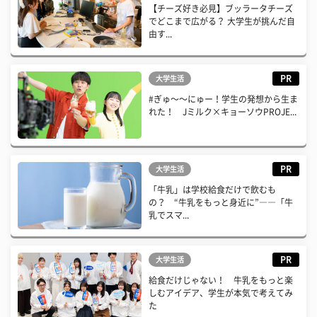
【チーズ好き必見】ブッラータチーズ
でどこまで広がる？ 大学生が挑んだ自
由す...
PR
大学生活
#ぎゅ〜〜にゅー！学生の発想から生ま
れた！ Jミルク×キョーソウPROJE...
PR
大学生活
「牛乳」は学校給食だけで飲むも
の？ “牛乳をもっと身近に”――「牛
乳でスマ...
PR
大学生活
給食だけじゃない！ 牛乳をもっと楽
しむアイデア、学生が本気で考えてみ
た