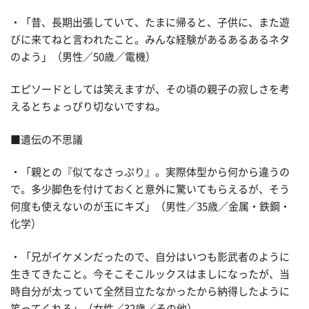
・「昔、長期出張していて、たまに帰ると、子供に、また遊
びに来てねと言われたこと。みんな経験があるあるあるネタ
のよう」（男性／50歳／電機）
エピソードとしては笑えますが、その頃の親子の寂しさを考
えるとちょっぴり切ないですね。
■遺伝の不思議
・「親との『似てなさっぷり』。実際体型から何から違うの
で。多少脚色を付けておくと意外に驚いてもらえるが、そう
何度も使えないのが玉にキズ」（男性／35歳／金属・鉄鋼・
化学）
・「兄がイケメンだったので、自分はいつも影武者のように
生きてきたこと。今そこそこルックスはましになったが、当
時自分が太っていて全然目立たなかったから納得したように
笑ってくれる」（女性／32歳／その他）