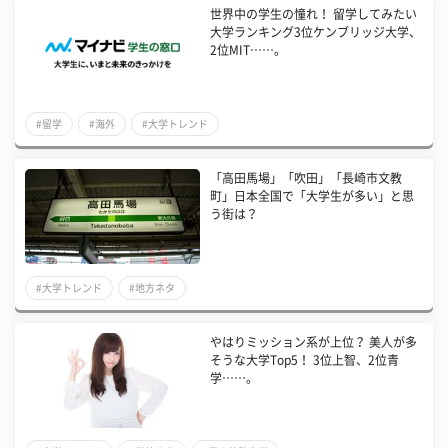
世界中の学生の憧れ！ 留学してみたい
大学ランキング3位ケンブリッジ大学、
2位MIT……。
#留学
#海外
#大学トレンド
「高田馬場」「吹田」「長崎市文教
町」日本全国で「大学生が多い」と思
う街は？
#大学トレンド
#地方ネタ
やはりミッション系が上位？ 美人が多
そうな大学Top5！ 3位上智、2位青
学……。