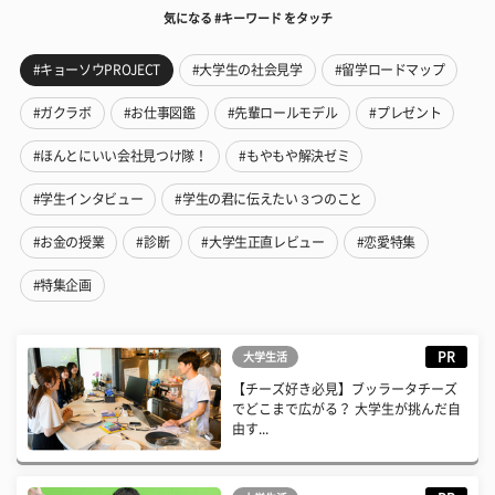
気になる #キーワード をタッチ
#キョーソウPROJECT
#大学生の社会見学
#留学ロードマップ
#ガクラボ
#お仕事図鑑
#先輩ロールモデル
#プレゼント
#ほんとにいい会社見つけ隊！
#もやもや解決ゼミ
#学生インタビュー
#学生の君に伝えたい３つのこと
#お金の授業
#診断
#大学生正直レビュー
#恋愛特集
#特集企画
PR
大学生活
【チーズ好き必見】ブッラータチーズ
でどこまで広がる？ 大学生が挑んだ自
由す...