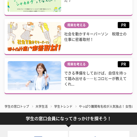
だ？
PR
将来を考える
社会を動かすキーパーソン 税理士の
仕事に密着取材！
PR
将来を考える
できる準備をしておけば、自信を持っ
て踏み出せる――ヒコロヒーが教えて
くれ...
学生の窓口トップ
大学生活
学生トレンド
やっぱり難関有名校が人気独占！ 女性に聞
学生の窓口会員になってきっかけを探そう！