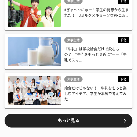
PR
大学生活
#ぎゅ〜〜にゅー！学生の発想から生ま
れた！ Jミルク×キョーソウPROJE...
PR
大学生活
「牛乳」は学校給食だけで飲むも
の？ “牛乳をもっと身近に”――「牛
乳でスマ...
PR
大学生活
給食だけじゃない！ 牛乳をもっと楽
しむアイデア、学生が本気で考えてみ
た
もっと見る