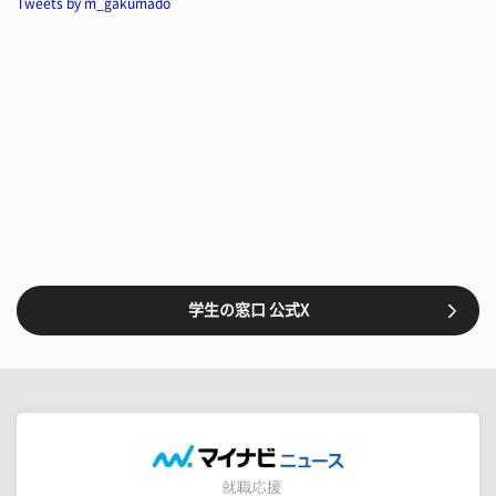
Tweets by m_gakumado
学生の窓口 公式X