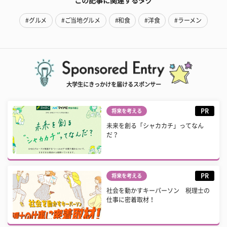
この記事に関連するタグ
#グルメ
#ご当地グルメ
#和食
#洋食
#ラーメン
大学生にきっかけを届けるスポンサー
PR
将来を考える
未来を創る「シャカカチ」ってなん
だ？
PR
将来を考える
社会を動かすキーパーソン 税理士の
仕事に密着取材！