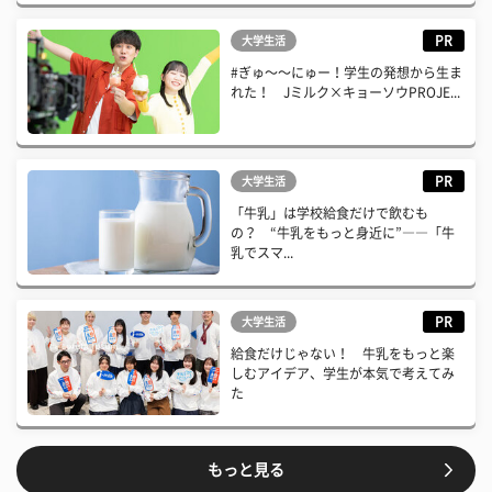
PR
大学生活
#ぎゅ〜〜にゅー！学生の発想から生ま
れた！ Jミルク×キョーソウPROJE...
PR
大学生活
「牛乳」は学校給食だけで飲むも
の？ “牛乳をもっと身近に”――「牛
乳でスマ...
PR
大学生活
給食だけじゃない！ 牛乳をもっと楽
しむアイデア、学生が本気で考えてみ
た
もっと見る