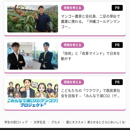
PR
将来を考える
マンゴー農家と会社員、二足の草鞋で
農業に携わる。「沖縄ゴールデンマン
ゴー...
PR
将来を考える
「技術」と「改革マインド」で日本を
動かす
PR
将来を考える
こどもたちの「ワクワク」で脱炭素社
会を目指す – 「みんなで減CO2（ゲ...
学生の窓口トップ
大学生活
グルメ
夏にオススメ！ 凍らせるとさらにおいしくなる