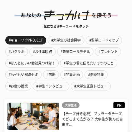
気になる #キーワード をタッチ
#キョーソウPROJECT
#大学生の社会見学
#留学ロードマップ
#ガクラボ
#お仕事図鑑
#先輩ロールモデル
#プレゼント
#ほんとにいい会社見つけ隊！
#学生の君に伝えたい３つのこと
#もやもや解決ゼミ
#診断
#特集企画
#恋愛特集
#お金の授業
#学生インタビュー
#大学生正直レビュー
PR
大学生活
【チーズ好き必見】ブッラータチーズ
でどこまで広がる？ 大学生が挑んだ自
由す...