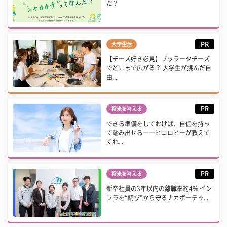
だ？
PR
大学生活
【チーズ好き必見】ブッラータチーズ
でどこまで広がる？ 大学生が挑んだ自
由...
PR
将来を考える
できる準備をしておけば、自信を持っ
て踏み出せる――ヒコロヒーが教えて
くれ...
PR
将来を考える
新卒社員の3年以内の離職率約4% イン
フラを“錆び”から守るナカボーテッ...