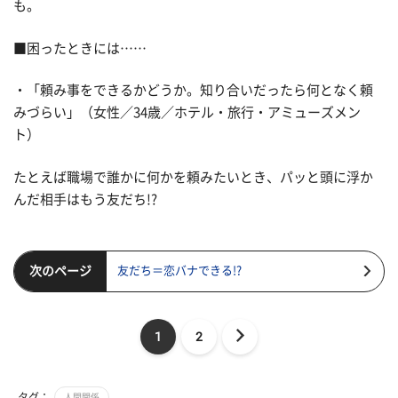
も。
■困ったときには……
・「頼み事をできるかどうか。知り合いだったら何となく頼
みづらい」（女性／34歳／ホテル・旅行・アミューズメン
ト）
たとえば職場で誰かに何かを頼みたいとき、パッと頭に浮か
んだ相手はもう友だち!?
次のページ
友だち＝恋バナできる!?
1
2
タグ：
人間関係