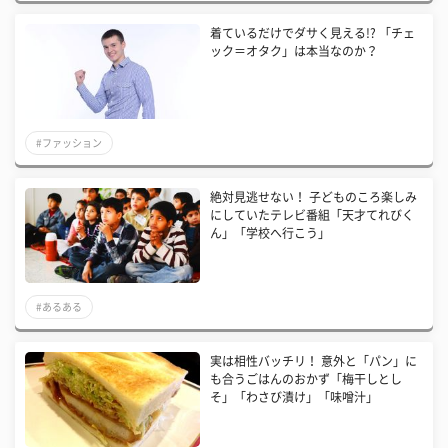
着ているだけでダサく見える!? 「チェ
ック＝オタク」は本当なのか？
#ファッション
絶対見逃せない！ 子どものころ楽しみ
にしていたテレビ番組「天才てれびく
ん」「学校へ行こう」
#あるある
実は相性バッチリ！ 意外と「パン」に
も合うごはんのおかず「梅干しとし
そ」「わさび漬け」「味噌汁」