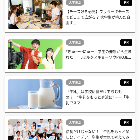
PR
大学生活
【チーズ好き必見】ブッラータチーズ
でどこまで広がる？ 大学生が挑んだ自
由す...
PR
大学生活
#ぎゅ〜〜にゅー！学生の発想から生ま
れた！ Jミルク×キョーソウPROJE...
PR
大学生活
「牛乳」は学校給食だけで飲むも
の？ “牛乳をもっと身近に”――「牛
乳でスマ...
PR
大学生活
給食だけじゃない！ 牛乳をもっと楽
しむアイデア、学生が本気で考えてみ