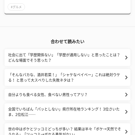
#グルメ
合わせて読みたい
社会に出て「学歴関係ない」「学歴が通用しない」と思ったことは？
どんな場面でそう思った？
「そんなバカな、酒井若菜！」「シャケなベイベー」これは絶対ウケ
る！ と思って大スベりした失敗ネタは？
自分よりも食べる女性、食べない男性ってアリ？
全国でいちばん「パッとしない」県庁所在地ランキング！ 3位さいた
ま、2位松江……
世の中はボケとツッコミどっちが多い？ 結果は半々「ボケ→天然でそ
うなる」「ツッコミ→ボケる勇気がない」