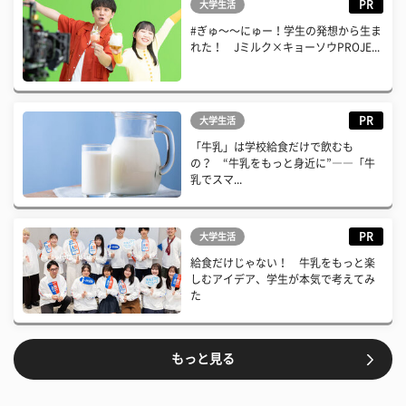
PR
大学生活
#ぎゅ〜〜にゅー！学生の発想から生ま
れた！ Jミルク×キョーソウPROJE...
PR
大学生活
「牛乳」は学校給食だけで飲むも
の？ “牛乳をもっと身近に”――「牛
乳でスマ...
PR
大学生活
給食だけじゃない！ 牛乳をもっと楽
しむアイデア、学生が本気で考えてみ
た
もっと見る