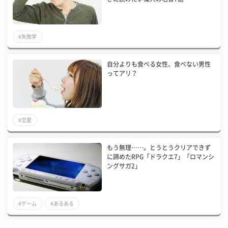
#失敗学
自分よりも食べる女性、食べない男性
ってアリ？
#恋愛
もう無理……。とうとうクリアできず
に諦めたRPG「ドラクエ7」「ロマンシ
ングサガ2」
#ゲーム
#あるある