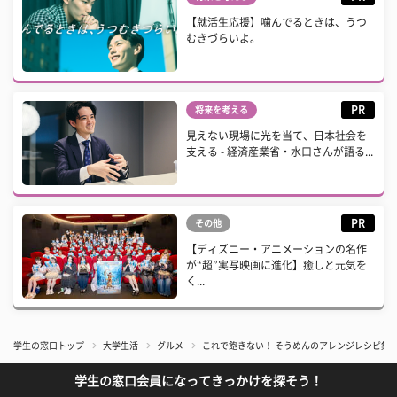
【就活生応援】噛んでるときは、うつ
むきづらいよ。
PR
将来を考える
見えない現場に光を当て、日本社会を
支える - 経済産業省・水口さんが語る...
PR
その他
【ディズニー・アニメーションの名作
が“超”実写映画に進化】癒しと元気を
く...
学生の窓口トップ
大学生活
グルメ
これで飽きない！ そうめんのアレンジレシピ集
学生の窓口会員になってきっかけを探そう！