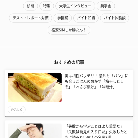
診断
特集
大学生インタビュー
奨学金
テスト・レポート対策
学園祭
バイト知識
バイト体験談
格安SIMしか勝たん！
おすすめの記事
実は相性バッチリ！ 意外と「パン」に
も合うごはんのおかず「梅干しとし
そ」「わさび漬け」「味噌汁」
#グルメ
「失敗から学ぶことはより重要だ」
「失敗は発見の入り口だ」失敗したと
きに読みたい偉人の名言7選