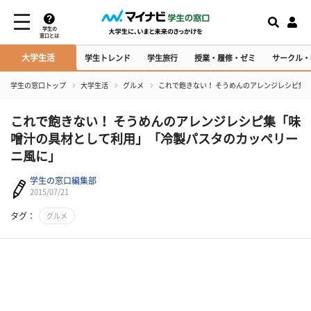
学生の
窓口とは
大学生活
学生トレンド
学生旅行
授業・履修・ゼミ
サークル・
学生の窓口トップ
大学生活
グルメ
これで飽きない！ そうめんのアレンジレシピ集
これで飽きない！ そうめんのアレンジレシピ集「味
噌汁の具材として利用」「冷製パスタのカッペリー
ニ風に」
学生の窓口編集部
2015/07/21
タグ：
グルメ