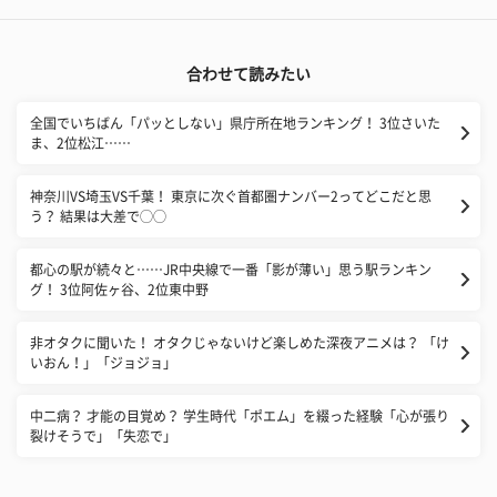
合わせて読みたい
全国でいちばん「パッとしない」県庁所在地ランキング！ 3位さいた
ま、2位松江……
神奈川VS埼玉VS千葉！ 東京に次ぐ首都圏ナンバー2ってどこだと思
う？ 結果は大差で◯◯
都心の駅が続々と……JR中央線で一番「影が薄い」思う駅ランキン
グ！ 3位阿佐ヶ谷、2位東中野
非オタクに聞いた！ オタクじゃないけど楽しめた深夜アニメは？ 「け
いおん！」「ジョジョ」
中二病？ 才能の目覚め？ 学生時代「ポエム」を綴った経験「心が張り
裂けそうで」「失恋で」