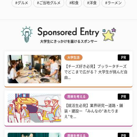
#グルメ
#ご当地グルメ
#和食
#洋食
#ラーメン
大学生にきっかけを届けるスポンサー
PR
大学生活
【チーズ好き必見】ブッラータチーズ
でどこまで広がる？ 大学生が挑んだ自
由...
PR
将来を考える
【就活生必見】業界研究ー道路・舗
装・建設ー 「みんなの“あたりま
え”を...
PR
将来を考える