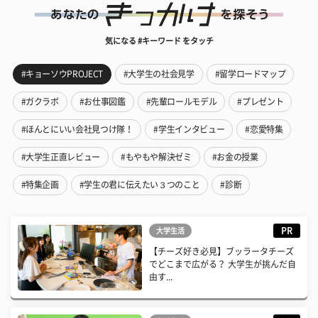
気になる #キーワード をタッチ
#キョーソウPROJECT
#大学生の社会見学
#留学ロードマップ
#ガクラボ
#お仕事図鑑
#先輩ロールモデル
#プレゼント
#ほんとにいい会社見つけ隊！
#学生インタビュー
#恋愛特集
#大学生正直レビュー
#もやもや解決ゼミ
#お金の授業
#特集企画
#学生の君に伝えたい３つのこと
#診断
PR
大学生活
【チーズ好き必見】ブッラータチーズ
でどこまで広がる？ 大学生が挑んだ自
由す...