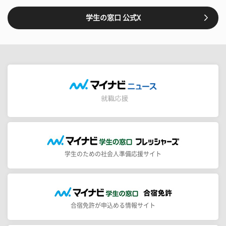
学生の窓口 公式X
学生のための社会人準備応援サイト
合宿免許が申込める情報サイト