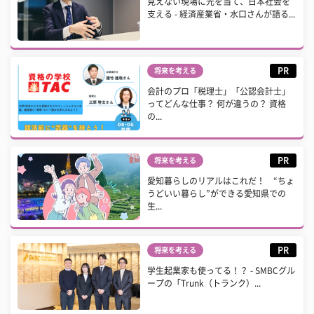
見えない現場に光を当て、日本社会を
支える - 経済産業省・水口さんが語る...
PR
将来を考える
会計のプロ「税理士」「公認会計士」
ってどんな仕事？ 何が違うの？ 資格
の...
PR
将来を考える
愛知暮らしのリアルはこれだ！ “ちょ
うどいい暮らし”ができる愛知県での
生...
PR
将来を考える
学生起業家も使ってる！？ - SMBCグル
ープの「Trunk（トランク）...