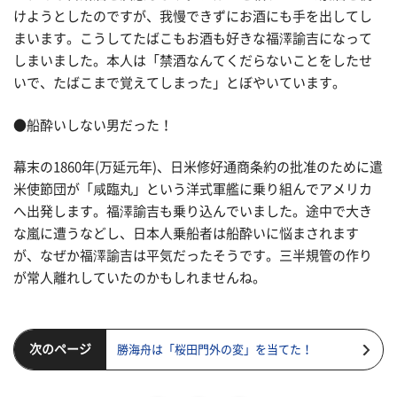
けようとしたのですが、我慢できずにお酒にも手を出してし
まいます。こうしてたばこもお酒も好きな福澤諭吉になって
しまいました。本人は「禁酒なんてくだらないことをしたせ
いで、たばこまで覚えてしまった」とぼやいています。
●船酔いしない男だった！
幕末の1860年(万延元年)、日米修好通商条約の批准のために遣
米使節団が「咸臨丸」という洋式軍艦に乗り組んでアメリカ
へ出発します。福澤諭吉も乗り込んでいました。途中で大き
な嵐に遭うなどし、日本人乗船者は船酔いに悩まされます
が、なぜか福澤諭吉は平気だったそうです。三半規管の作り
が常人離れしていたのかもしれませんね。
次のページ
勝海舟は「桜田門外の変」を当てた！