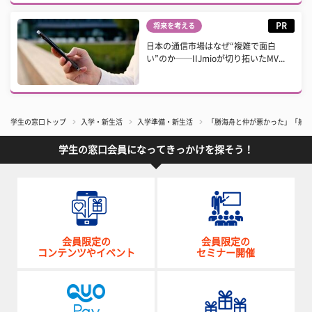
PR
将来を考える
日本の通信市場はなぜ“複雑で面白
い”のか──IIJmioが切り拓いたMV...
学生の窓口トップ
入学・新生活
入学準備・新生活
「勝海舟と仲が悪かった」「船酔
学生の窓口会員になってきっかけを探そう！
会員限定の
会員限定の
コンテンツやイベント
セミナー開催