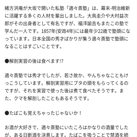
緒方洪庵が大坂で開いた私塾「適々斎塾」は、幕末-明治維新
に活躍する多くの人材を輩出しました。大鳥圭介や大村益次
郎がその出身者として有名ですが、福澤諭吉もまたこの塾で
学んだ一人です。1857年(安政4年)には最年少22歳で塾頭にな
っています。日本全国の秀才ばかりが集う適々斎塾で塾頭に
なることはすごいことです。
●解剖実習の後は食べます!?
適々斎塾では秀才でしたが、若さ故か、やんちゃなこともけ
っこうしています。解剖実習用にブタの頭をもらってくるの
ですが、それを実習で使った後は煮て食べたそうです。ま
た、クマを解剖したこともあるそうです。
●たばこも覚えちゃったじゃないか！
お酒が大好きで、適々斎塾にいたころはかなりの酒量でした
が、ある日断酒を決意します。たばこを吸うことで禁酒を続