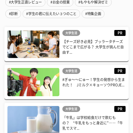
#大学生正直レビュー
#お金の授業
#もやもや解決ゼミ
#診断
#学生の君に伝えたい３つのこと
#特集企画
PR
大学生活
【チーズ好き必見】ブッラータチーズ
でどこまで広がる？ 大学生が挑んだ自
由す...
PR
大学生活
#ぎゅ〜〜にゅー！学生の発想から生ま
れた！ Jミルク×キョーソウPROJE...
PR
大学生活
「牛乳」は学校給食だけで飲むも
の？ “牛乳をもっと身近に”――「牛
乳でスマ...