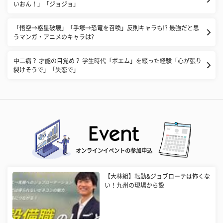
いおん！」「ジョジョ」
「悟空→惑星破壊」「手塚→恐竜を召喚」反則キャラも!? 最強だと思
うマンガ・アニメのキャラは?
中二病？ 才能の目覚め？ 学生時代「ポエム」を綴った経験「心が張り
裂けそうで」「失恋で」
オンラインイベントの参加申込
【大林組】転勤&ジョブローテは怖くな
い！九州の現場から設