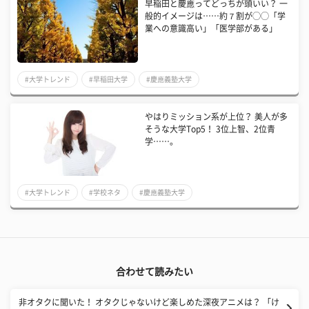
早稲田と慶應ってどっちが頭いい？ 一
般的イメージは……約７割が◯◯「学
業への意識高い」「医学部がある」
#大学トレンド
#早稲田大学
#慶應義塾大学
やはりミッション系が上位？ 美人が多
そうな大学Top5！ 3位上智、2位青
学……。
#大学トレンド
#学校ネタ
#慶應義塾大学
合わせて読みたい
非オタクに聞いた！ オタクじゃないけど楽しめた深夜アニメは？ 「け