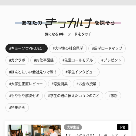
気になる #キーワード をタッチ
#キョーソウPROJECT
#大学生の社会見学
#留学ロードマップ
#ガクラボ
#お仕事図鑑
#先輩ロールモデル
#プレゼント
#ほんとにいい会社見つけ隊！
#学生インタビュー
#大学生正直レビュー
#恋愛特集
#お金の授業
#もやもや解決ゼミ
#学生の君に伝えたい３つのこと
#診断
#特集企画
PR
大学生活
【チーズ好き必見】ブッラータチーズ