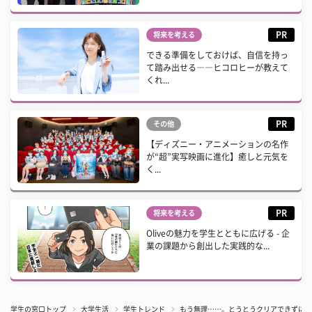
PR
将来を考える
できる準備をしておけば、自信を持っ
て踏み出せる――ヒコロヒーが教えて
くれ...
PR
その他
【ディズニー・アニメーションの名作
が“超”実写映画に進化】癒しと元気を
く...
PR
将来を考える
Oliveの魅力を学生とともに広げる - 企
業の課題から創出した実践的な...
学生の窓口トップ
大学生活
学生トレンド
もう無理……。とうとうクリアできずに諦