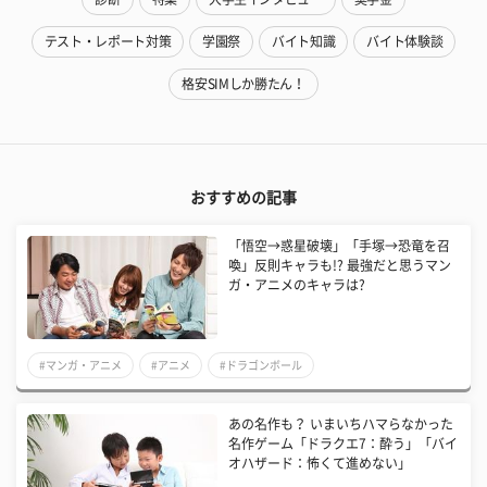
テスト・レポート対策
学園祭
バイト知識
バイト体験談
格安SIMしか勝たん！
おすすめの記事
「悟空→惑星破壊」「手塚→恐竜を召
喚」反則キャラも!? 最強だと思うマン
ガ・アニメのキャラは?
#マンガ・アニメ
#アニメ
#ドラゴンボール
あの名作も？ いまいちハマらなかった
名作ゲーム「ドラクエ7：酔う」「バイ
オハザード：怖くて進めない」