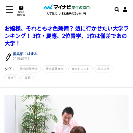
学生の
窓口とは
お嬢様、それとも才色兼備？ 娘に行かせたい大学ラ
ンキング！ 3位・慶應、2位青学、1位は僅差であの
大学！
編集部：はまみ
2015/07/17
タグ：
青山学院大学
慶應義塾大学
大学トレンド
学校ネタ
東大生
両親