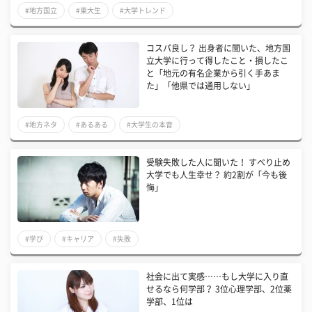
#地方国立
#東大生
#大学トレンド
コスパ良し？ 出身者に聞いた、地方国
立大学に行って得したこと・損したこ
と「地元の有名企業から引く手あま
た」「他県では通用しない」
#地方ネタ
#あるある
#大学生の本音
受験失敗した人に聞いた！ すべり止め
大学でも人生幸せ？ 約2割が「今も後
悔」
#学び
#キャリア
#失敗
社会に出て実感……もし大学に入り直
せるなら何学部？ 3位心理学部、2位薬
学部、1位は