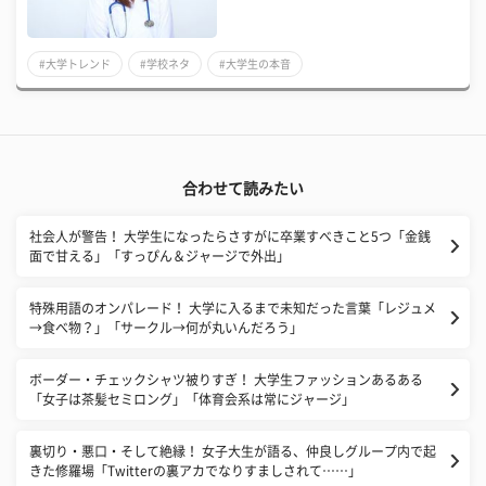
#大学トレンド
#学校ネタ
#大学生の本音
合わせて読みたい
社会人が警告！ 大学生になったらさすがに卒業すべきこと5つ「金銭
面で甘える」「すっぴん＆ジャージで外出」
特殊用語のオンパレード！ 大学に入るまで未知だった言葉「レジュメ
→食べ物？」「サークル→何が丸いんだろう」
ボーダー・チェックシャツ被りすぎ！ 大学生ファッションあるある
「女子は茶髪セミロング」「体育会系は常にジャージ」
裏切り・悪口・そして絶縁！ 女子大生が語る、仲良しグループ内で起
きた修羅場「Twitterの裏アカでなりすましされて……」