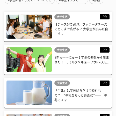
PR
大学生活
【チーズ好き必見】ブッラータチーズ
でどこまで広がる？ 大学生が挑んだ自
由す...
PR
大学生活
#ぎゅ〜〜にゅー！学生の発想から生ま
れた！ Jミルク×キョーソウPROJE...
PR
大学生活
「牛乳」は学校給食だけで飲むも
の？ “牛乳をもっと身近に”――「牛
乳でスマ...