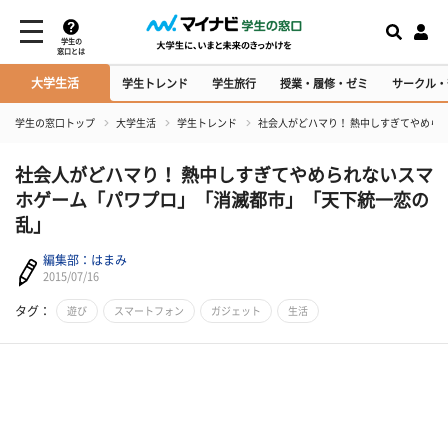
学生の
窓口とは
大学生活
学生トレンド
学生旅行
授業・履修・ゼミ
サークル・
学生の窓口トップ
大学生活
学生トレンド
社会人がどハマり！ 熱中しすぎてやめら
社会人がどハマり！ 熱中しすぎてやめられないスマ
ホゲーム「パワプロ」「消滅都市」「天下統一恋の
乱」
編集部：はまみ
2015/07/16
タグ：
遊び
スマートフォン
ガジェット
生活