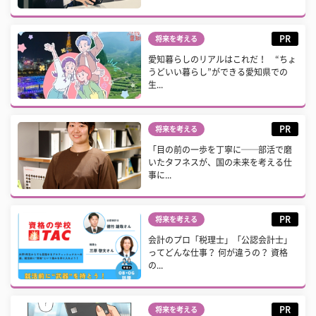
PR
将来を考える
愛知暮らしのリアルはこれだ！ “ちょ
うどいい暮らし”ができる愛知県での
生...
PR
将来を考える
「目の前の一歩を丁寧に──部活で磨
いたタフネスが、国の未来を考える仕
事に...
PR
将来を考える
会計のプロ「税理士」「公認会計士」
ってどんな仕事？ 何が違うの？ 資格
の...
PR
将来を考える