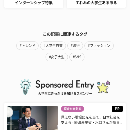
インターンシップ特集
すれみの大学生あるある
この記事に関連するタグ
#トレンド
#大学生白書
#流行
#ファッション
#女子大生
#SNS
大学生にきっかけを届けるスポンサー
PR
将来を考える
見えない現場に光を当て、日本社会を
支える - 経済産業省・水口さんが語る...