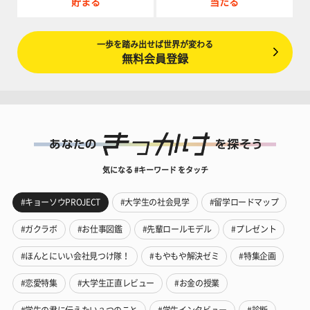
貯まる
当たる
一歩を踏み出せば世界が変わる
無料会員登録
気になる #キーワード をタッチ
#キョーソウPROJECT
#大学生の社会見学
#留学ロードマップ
#ガクラボ
#お仕事図鑑
#先輩ロールモデル
#プレゼント
#ほんとにいい会社見つけ隊！
#もやもや解決ゼミ
#特集企画
#恋愛特集
#大学生正直レビュー
#お金の授業
#学生の君に伝えたい３つのこと
#学生インタビュー
#診断