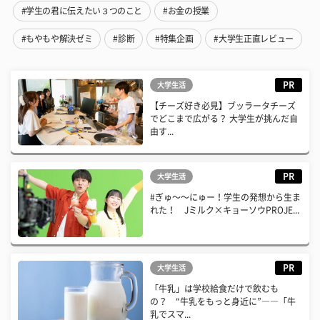
#学生の君に伝えたい３つのこと
#お金の授業
#もやもや解決ゼミ
#診断
#特集企画
#大学生正直レビュー
PR
大学生活
【チーズ好き必見】ブッラータチーズ
でどこまで広がる？ 大学生が挑んだ自
由す...
PR
大学生活
#ぎゅ〜〜にゅー！学生の発想から生ま
れた！ Jミルク×キョーソウPROJE...
PR
大学生活
「牛乳」は学校給食だけで飲むも
の？ “牛乳をもっと身近に”――「牛
乳でスマ...