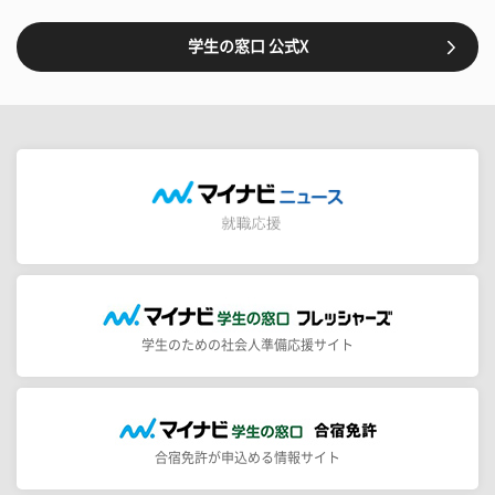
学生の窓口 公式X
学生のための社会人準備応援サイト
合宿免許が申込める情報サイト