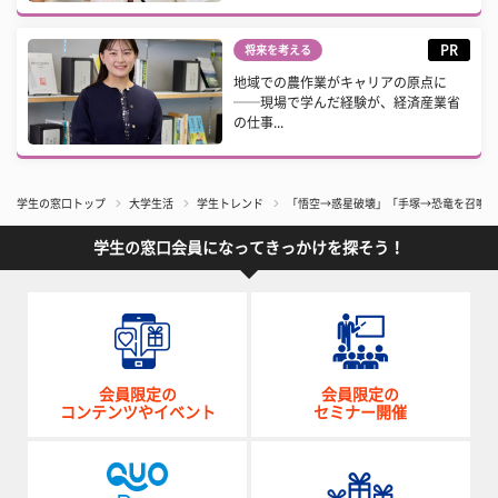
PR
将来を考える
地域での農作業がキャリアの原点に
──現場で学んだ経験が、経済産業省
の仕事...
学生の窓口トップ
大学生活
学生トレンド
「悟空→惑星破壊」「手塚→恐竜を召喚」反
学生の窓口会員になってきっかけを探そう！
会員限定の
会員限定の
コンテンツやイベント
セミナー開催