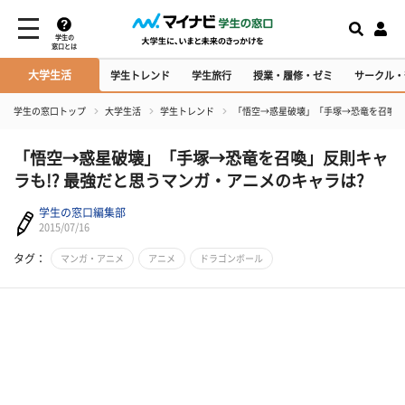
学生の
窓口とは
大学生活
学生トレンド
学生旅行
授業・履修・ゼミ
サークル・
学生の窓口トップ
大学生活
学生トレンド
「悟空→惑星破壊」「手塚→恐竜を召喚」反
「悟空→惑星破壊」「手塚→恐竜を召喚」反則キャ
ラも!? 最強だと思うマンガ・アニメのキャラは?
学生の窓口編集部
2015/07/16
タグ：
マンガ・アニメ
アニメ
ドラゴンボール