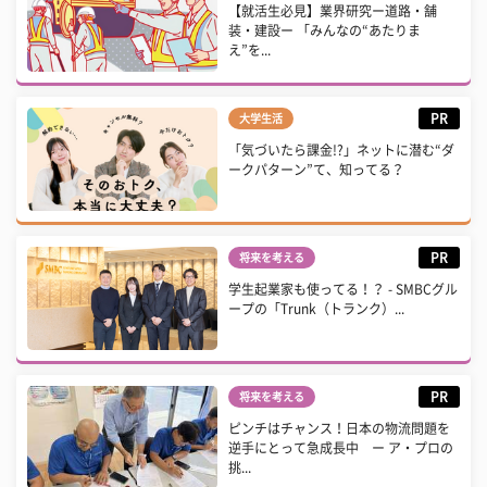
【就活生必見】業界研究ー道路・舗
装・建設ー 「みんなの“あたりま
え”を...
PR
大学生活
「気づいたら課金!?」ネットに潜む“ダ
ークパターン”て、知ってる？
PR
将来を考える
学生起業家も使ってる！？ - SMBCグル
ープの「Trunk（トランク）...
PR
将来を考える
ピンチはチャンス！日本の物流問題を
逆手にとって急成長中 ー ア・プロの
挑...