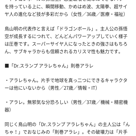
を持っている上に、瞬間移動、かめはめ波、太陽拳、超サイ
ヤ人の進化など技が多彩だから（女性／36歳／医療・福祉）
鳥山明の代表作と言えば「ドラゴンボール」。主人公の孫悟
空が成長するにつれて、どんどんパワーアップしていく様子
は圧巻です。スーパーサイヤ人になったときの強さはもちろ
ん、サブキャラからも信頼されるカリスマ性も魅力です。
■「Dr.スランプ アラレちゃん」則巻アラレ
・アラレちゃん。片手で地球を真っ二つにできるキャラクタ
ーは他にいないから（男性／27歳／情報・IT）
・アラレ。無邪気な分恐ろしい（男性／37歳／機械・精密機
器）
同じく鳥山明の「Dr.スランプ アラレちゃん」の主人公は「ん
ちゃ！」でおなじみの「則巻アラレ」。その破壊力は「片手