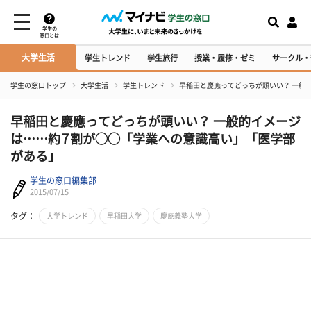
学生の
窓口とは
大学生活
学生トレンド
学生旅行
授業・履修・ゼミ
サークル・
学生の窓口トップ
大学生活
学生トレンド
早稲田と慶應ってどっちが頭いい？ 一般
早稲田と慶應ってどっちが頭いい？ 一般的イメージ
は……約７割が◯◯「学業への意識高い」「医学部
がある」
学生の窓口編集部
2015/07/15
タグ：
大学トレンド
早稲田大学
慶應義塾大学