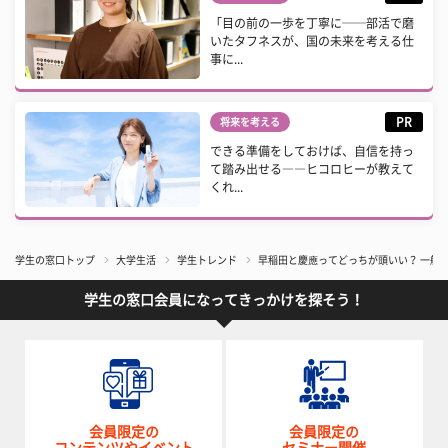
「目の前の一歩を丁寧に──部活で磨
いたタフネスが、国の未来を考える仕
事に...
PR
将来を考える
できる準備をしておけば、自信を持っ
て踏み出せる――ヒコロヒーが教えて
くれ...
学生の窓口トップ
大学生活
学生トレンド
早稲田と慶應ってどっちが頭いい？ 一般
学生の窓口会員になってきっかけを探そう！
会員限定の
会員限定の
コンテンツやイベント
セミナー開催