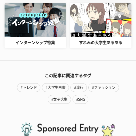
インターンシップ特集
すれみの大学生あるある
この記事に関連するタグ
#トレンド
#大学生白書
#流行
#ファッション
#女子大生
#SNS