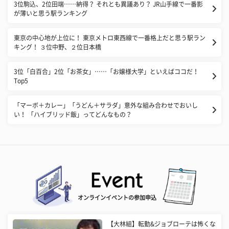
3位駒込、2位田端……納得？ それとも異議あり？ JR山手線で一番影
が薄いと思う駅ランキング
東京の中心地が上位に！ 東京メトロ東西線で一番格上だと思う駅ラン
キング！ ３位中野、２位日本橋
3位「白百合」2位「お茶女」……「お嬢様大学」といえばココだ！
Top5
「マーボ＋カレー」「うどん＋サラダ」意外な組み合わせでおいし
い！ 「ハイブリッド飯」ってどんなもの？
オンラインイベントの参加申込
【大林組】転勤&ジョブローテは怖くな