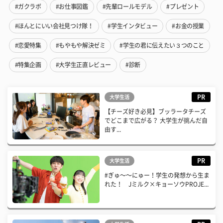
#ガクラボ
#お仕事図鑑
#先輩ロールモデル
#プレゼント
#ほんとにいい会社見つけ隊！
#学生インタビュー
#お金の授業
#恋愛特集
#もやもや解決ゼミ
#学生の君に伝えたい３つのこと
#特集企画
#大学生正直レビュー
#診断
PR
大学生活
【チーズ好き必見】ブッラータチーズ
でどこまで広がる？ 大学生が挑んだ自
由す...
PR
大学生活
#ぎゅ〜〜にゅー！学生の発想から生ま
れた！ Jミルク×キョーソウPROJE...