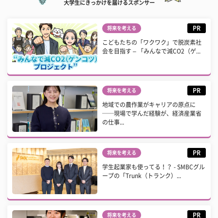
大学生にきっかけを届けるスポンサー
PR
将来を考える
こどもたちの「ワクワク」で脱炭素社
会を目指す – 「みんなで減CO2（ゲ...
PR
将来を考える
地域での農作業がキャリアの原点に
──現場で学んだ経験が、経済産業省
の仕事...
PR
将来を考える
学生起業家も使ってる！？ - SMBCグル
ープの「Trunk（トランク）...
PR
将来を考える