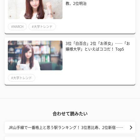
教、2位明治
#MARCH
#大学トレンド
3位「白百合」2位「お茶女」……「お
嬢様大学」といえばココだ！ Top5
#大学トレンド
合わせて読みたい
JR山手線で一番格上と思う駅ランキング！ 3位恵比寿、2位新宿……