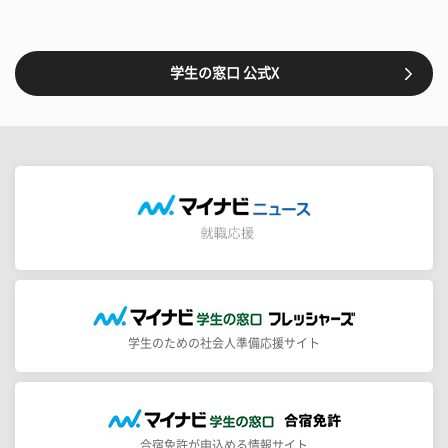
学生の窓口 公式X
学生のための社会人準備応援サイト
合宿免許が申込める情報サイト