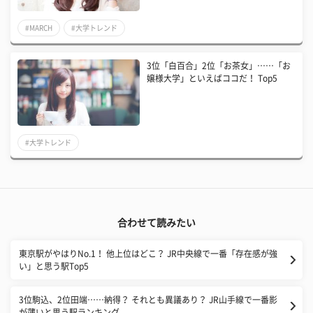
#MARCH
#大学トレンド
3位「白百合」2位「お茶女」……「お
嬢様大学」といえばココだ！ Top5
#大学トレンド
合わせて読みたい
東京駅がやはりNo.1！ 他上位はどこ？ JR中央線で一番「存在感が強
い」と思う駅Top5
3位駒込、2位田端……納得？ それとも異議あり？ JR山手線で一番影
が薄いと思う駅ランキング