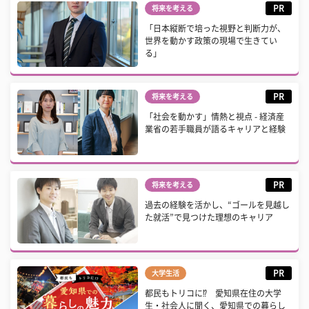
PR
将来を考える
「日本縦断で培った視野と判断力が、
世界を動かす政策の現場で生きてい
る」
PR
将来を考える
「社会を動かす」情熱と視点 - 経済産
業省の若手職員が語るキャリアと経験
PR
将来を考える
過去の経験を活かし、“ゴールを見越し
た就活”で見つけた理想のキャリア
PR
大学生活
都民もトリコに⁉ 愛知県在住の大学
生・社会人に聞く、愛知県での暮らし