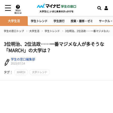
学生の
窓口とは
大学生活
学生トレンド
学生旅行
授業・履修・ゼミ
サークル・
学生の窓口トップ
大学生活
学生トレンド
3位明治、2位法政……一番マジメな人が多
3位明治、2位法政……一番マジメな人が多そうな
「MARCH」の大学は？
学生の窓口編集部
2015/07/14
タグ：
MARCH
大学トレンド