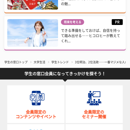
の魅...
PR
将来を考える
できる準備をしておけば、自信を持っ
て踏み出せる――ヒコロヒーが教えて
くれ...
学生の窓口トップ
大学生活
学生トレンド
3位明治、2位法政……一番マジメな人が多
学生の窓口会員になってきっかけを探そう！
会員限定の
会員限定の
コンテンツやイベント
セミナー開催