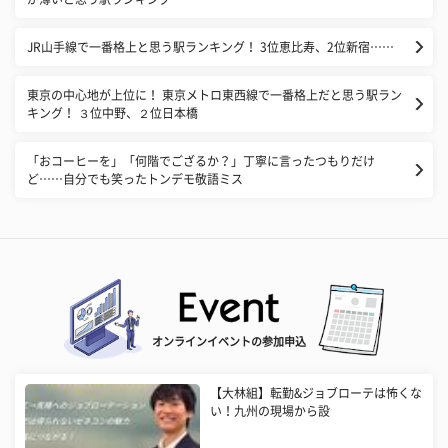
JR山手線で一番格上と思う駅ランキング！ 3位恵比寿、2位新宿……
東京の中心地が上位に！ 東京メトロ東西線で一番格上だと思う駅ラン
キング！ ３位中野、２位日本橋
「おコーヒーを」「何階でござるか？」丁寧に言ったつもりだけ
ど……自分でも笑ったトンデモ敬語ミス
オンラインイベントの参加申込
【大林組】転勤&ジョブローテは怖くな
い！九州の現場から設